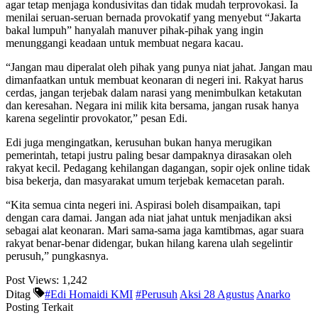
agar tetap menjaga kondusivitas dan tidak mudah terprovokasi. Ia
menilai seruan-seruan bernada provokatif yang menyebut “Jakarta
bakal lumpuh” hanyalah manuver pihak-pihak yang ingin
menunggangi keadaan untuk membuat negara kacau.
“Jangan mau diperalat oleh pihak yang punya niat jahat. Jangan mau
dimanfaatkan untuk membuat keonaran di negeri ini. Rakyat harus
cerdas, jangan terjebak dalam narasi yang menimbulkan ketakutan
dan keresahan. Negara ini milik kita bersama, jangan rusak hanya
karena segelintir provokator,” pesan Edi.
Edi juga mengingatkan, kerusuhan bukan hanya merugikan
pemerintah, tetapi justru paling besar dampaknya dirasakan oleh
rakyat kecil. Pedagang kehilangan dagangan, sopir ojek online tidak
bisa bekerja, dan masyarakat umum terjebak kemacetan parah.
“Kita semua cinta negeri ini. Aspirasi boleh disampaikan, tapi
dengan cara damai. Jangan ada niat jahat untuk menjadikan aksi
sebagai alat keonaran. Mari sama-sama jaga kamtibmas, agar suara
rakyat benar-benar didengar, bukan hilang karena ulah segelintir
perusuh,” pungkasnya.
Post Views:
1,242
Ditag
#Edi Homaidi KMI
#Perusuh
Aksi 28 Agustus
Anarko
Posting Terkait