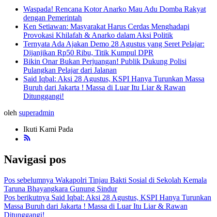
Waspada! Rencana Kotor Anarko Mau Adu Domba Rakyat
dengan Pemerintah
Ken Setiawan: Masyarakat Harus Cerdas Menghadapi
Provokasi Khilafah & Anarko dalam Aksi Politik
Ternyata Ada Ajakan Demo 28 Agustus yang Seret Pelajar:
Dijanjikan Rp50 Ribu, Titik Kumpul DPR
Bikin Onar Bukan Perjuangan! Publik Dukung Polisi
Pulangkan Pelajar dari Jalanan
Said Iqbal: Aksi 28 Agustus, KSPI Hanya Turunkan Massa
Buruh dari Jakarta ! Massa di Luar Itu Liar & Rawan
Ditunggangi!
oleh
superadmin
Ikuti Kami Pada
Navigasi pos
Pos sebelumnya
Wakapolri Tinjau Bakti Sosial di Sekolah Kemala
Taruna Bhayangkara Gunung Sindur
Pos berikutnya
Said Iqbal: Aksi 28 Agustus, KSPI Hanya Turunkan
Massa Buruh dari Jakarta ! Massa di Luar Itu Liar & Rawan
Ditunggangi!