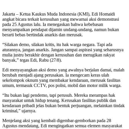
Jakarta – Ketua Kaukus Muda Indonesia (KMI), Edi Homaidi
angkat bicara terkait kerusuhan yang mewarnai aksi demonstrasi
pada 25 Agustus lalu. Ia menegaskan bahwa kebebasan
menyampaikan pendapat dijamin undang-undang, namun bukan
berarti bebas bertindak anarkis dan merusak.
“Silakan demo, silakan kritis, itu hak warga negara. Tapi ada
aturannya, jangan anarkis. Jangan sampai aspirasi yang seharusnya
mulia justru berakhir dengan kerusuhan dan merugikan rakyat
banyak,” tegas Edi, Rabu (27/8).
Edi menyayangkan aksi demo yang awalnya berjalan damai, malah
berubah menjadi ajang perusakan. Ia mengecam keras ulah
sekelompok oknum yang membakar kendaraan, merusak fasilitas
umum, termasuk CCTV, pos polisi, mobil dan motor milik warga.
“Itu bukan lagi pendemo, tapi perusuh. Mereka merampas hak
masyarakat untuk hidup tenang. Kerusakan fasilitas publik dan
kendaraan pribadi jelas bukan bentuk perjuangan, melainkan tindak
kriminal,” ujarnya.
Menjelang aksi yang kembali digembar-gemborkan pada 28
Agustus mendatang, Edi mengingatkan semua elemen masyarakat