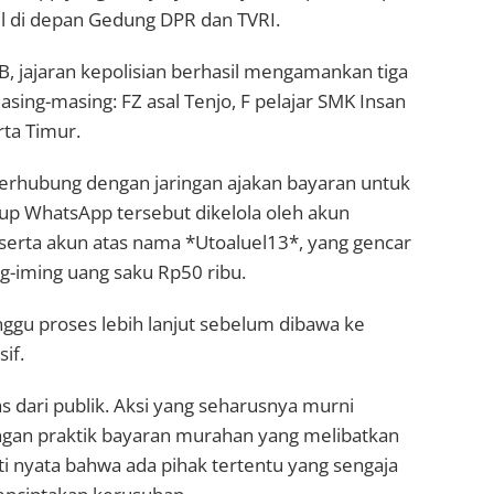
l di depan Gedung DPR dan TVRI.
IB, jajaran kepolisian berhasil mengamankan tiga
asing-masing: FZ asal Tenjo, F pelajar SMK Insan
rta Timur.
terhubung dengan jaringan ajakan bayaran untuk
rup WhatsApp tersebut dikelola oleh akun
erta akun atas nama *Utoaluel13*, yang gencar
g-iming uang saku Rp50 ribu.
gu proses lebih lanjut sebelum dibawa ke
if.
dari publik. Aksi yang seharusnya murni
ngan praktik bayaran murahan yang melibatkan
kti nyata bahwa ada pihak tertentu yang sengaja