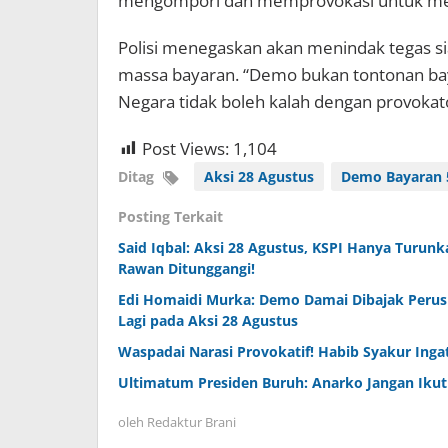
mengompori dan memprovokasi untuk me
Polisi menegaskan akan menindak tegas s
massa bayaran. “Demo bukan tontonan bay
Negara tidak boleh kalah dengan provokat
Post Views:
1,104
Ditag
Aksi 28 Agustus
Demo Bayaran 
Posting Terkait
Said Iqbal: Aksi 28 Agustus, KSPI Hanya Turunka
Rawan Ditunggangi!
Edi Homaidi Murka: Demo Damai Dibajak Perusu
Lagi pada Aksi 28 Agustus
Waspadai Narasi Provokatif! Habib Syakur Inga
Ultimatum Presiden Buruh: Anarko Jangan Ikut
oleh
Redaktur Brani