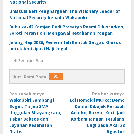
National Security
Unissula Beri Penghargaan The Visionary Leader of
National Security kepada Wakapolri
Buku ke-42 Komjen Dedi Prasetyo Resmi Diluncurkan,
Soroti Peran Polri Mengawal Ketahanan Pangan
Jelang Haji 2026, Pemerintah Bentuk Satgas Khusus
untuk Antisipasi Haji Ilegal
oleh
Redaktur Brani
Ikuti Kami Pada
Navigasi
Pos sebelumnya
Pos berikutnya
pos
Wakapolri Sambangi
Edi Homaidi Murka: Demo
Bogor: Tinjau SMA
Damai Dibajak Perusuh
Unggulan Bhayangkara,
Anarko, Rakyat Kecil Jadi
Tebar Baksos dan
Korban! Jangan Terulang
Layanan Kesehatan
Lagi pada Aksi 28
Gratis
Agustus