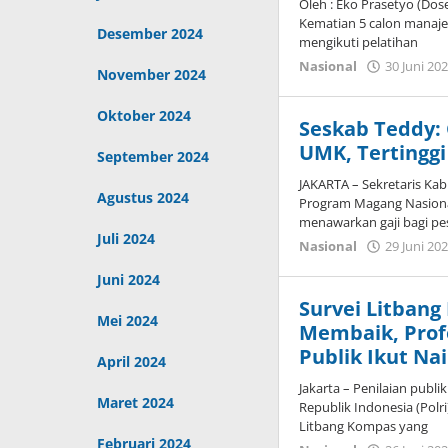
Oleh : Eko Prasetyo (Do
Kematian 5 calon manaje
Desember 2024
mengikuti pelatihan
Nasional
30 Juni 20
November 2024
Oktober 2024
Seskab Teddy:
UMK, Tertinggi
September 2024
JAKARTA – Sekretaris Ka
Agustus 2024
Program Magang Nasiona
menawarkan gaji bagi pe
Juli 2024
Nasional
29 Juni 20
Juni 2024
Survei Litbang
Mei 2024
Membaik, Prof
Publik Ikut Na
April 2024
Jakarta – Penilaian publ
Maret 2024
Republik Indonesia (Polri
Litbang Kompas yang
Februari 2024