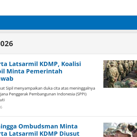
2026
rta Latsarmil KDMP, Koalisi
pil Minta Pemerintah
awab
akat Sipil menyampaikan duka cita atas meninggalnya
rjana Penggerak Pembangunan Indonesia (SPPI)
uti
26
oleh
Redaktur
Brani
hingga Ombudsman Minta
rta Latsarmil KDMP Diusut