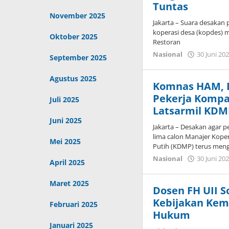
Tuntas
November 2025
Jakarta – Suara desakan
koperasi desa (kopdes) ma
Oktober 2025
Restoran
Nasional
30 Juni 20
September 2025
Agustus 2025
Komnas HAM, D
Pekerja Kompak
Juli 2025
Latsarmil KDM
Juni 2025
Jakarta – Desakan agar
lima calon Manajer Kop
Mei 2025
Putih (KDMP) terus meng
Nasional
30 Juni 20
April 2025
Maret 2025
Dosen FH UII S
Kebijakan Kem
Februari 2025
Hukum
Januari 2025