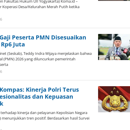
sen Fakultas Hukum UII Yogyakarta) Koma.id –
r Koperasi Desa/Kelurahan Merah Putih ketika
26
oleh
Redaktur
Brani
 Gaji Peserta PMN Disesuaikan
 Rp6 Juta
binet (Seskab), Teddy Indra Wijaya menjelaskan bahwa
l (PMN) 2026 yang diluncurkan pemerintah
serta
26
oleh
Redaktur
Brani
 Kompas: Kinerja Polri Terus
esionalitas dan Kepuasan
ik
ik terhadap kinerja dan pelayanan Kepolisian Negara
) menunjukkan tren positif. Berdasarkan hasil Survei