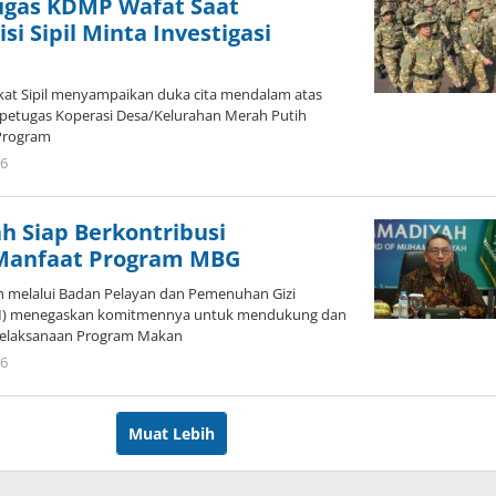
ugas KDMP Wafat Saat
isi Sipil Minta Investigasi
rakat Sipil menyampaikan duka cita mendalam atas
petugas Koperasi Desa/Kelurahan Merah Putih
Program
26
oleh
Redaktur
Brani
Siap Berkontribusi
Manfaat Program MBG
 melalui Badan Pelayan dan Pemenuhan Gizi
 menegaskan komitmennya untuk mendukung dan
 pelaksanaan Program Makan
26
oleh
Redaktur
Brani
Muat Lebih