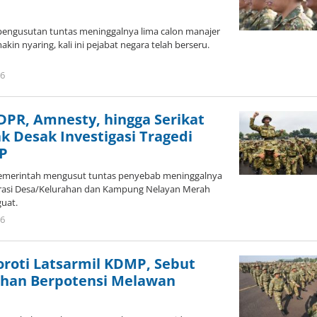
 pengusutan tuntas meninggalnya lima calon manajer
kin nyaring, kali ini pejabat negara telah berseru.
26
oleh
Redaktur
Brani
PR, Amnesty, hingga Serikat
 Desak Investigasi Tragedi
P
 pemerintah mengusut tuntas penyebab meninggalnya
erasi Desa/Kelurahan dan Kampung Nelayan Merah
uat.
26
oleh
Redaktur
Brani
oroti Latsarmil KDMP, Sebut
han Berpotensi Melawan