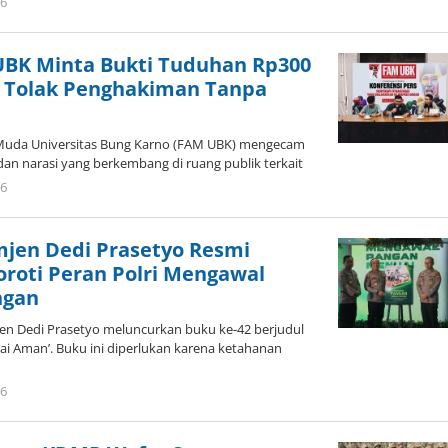
26
oleh
Redaktur
Brani
BK Minta Bukti Tuduhan Rp300
n, Tolak Penghakiman Tanpa
 Muda Universitas Bung Karno (FAM UBK) mengecam
an narasi yang berkembang di ruang publik terkait
26
oleh
Redaktur
Brani
mjen Dedi Prasetyo Resmi
oroti Peran Polri Mengawal
ngan
jen Dedi Prasetyo meluncurkan buku ke-42 berjudul
 Aman’. Buku ini diperlukan karena ketahanan
26
oleh
Redaktur
Brani