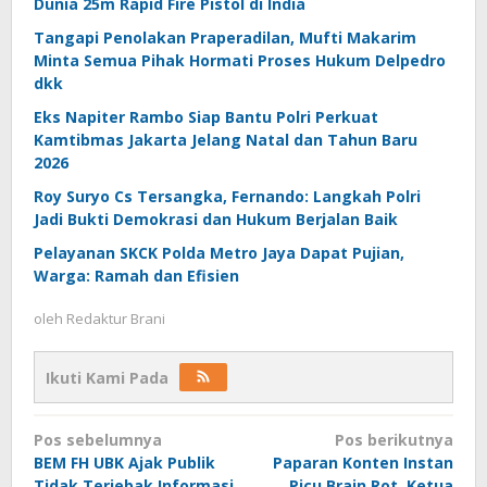
Dunia 25m Rapid Fire Pistol di India
Tangapi Penolakan Praperadilan, Mufti Makarim
Minta Semua Pihak Hormati Proses Hukum Delpedro
dkk
Eks Napiter Rambo Siap Bantu Polri Perkuat
Kamtibmas Jakarta Jelang Natal dan Tahun Baru
2026
Roy Suryo Cs Tersangka, Fernando: Langkah Polri
Jadi Bukti Demokrasi dan Hukum Berjalan Baik
Pelayanan SKCK Polda Metro Jaya Dapat Pujian,
Warga: Ramah dan Efisien
oleh
Redaktur Brani
Ikuti Kami Pada
Navigasi
Pos sebelumnya
Pos berikutnya
pos
BEM FH UBK Ajak Publik
Paparan Konten Instan
Tidak Terjebak Informasi
Picu Brain Rot, Ketua