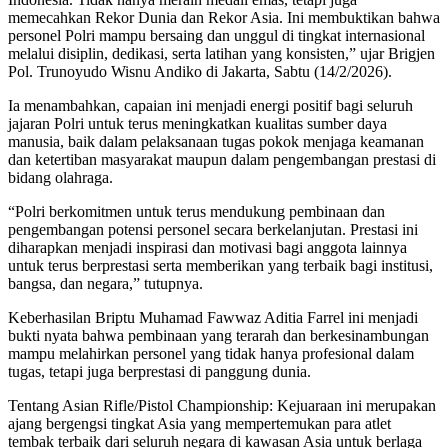
memecahkan Rekor Dunia dan Rekor Asia. Ini membuktikan bahwa
personel Polri mampu bersaing dan unggul di tingkat internasional
melalui disiplin, dedikasi, serta latihan yang konsisten,” ujar Brigjen
Pol. Trunoyudo Wisnu Andiko di Jakarta, Sabtu (14/2/2026).
Ia menambahkan, capaian ini menjadi energi positif bagi seluruh
jajaran Polri untuk terus meningkatkan kualitas sumber daya
manusia, baik dalam pelaksanaan tugas pokok menjaga keamanan
dan ketertiban masyarakat maupun dalam pengembangan prestasi di
bidang olahraga.
“Polri berkomitmen untuk terus mendukung pembinaan dan
pengembangan potensi personel secara berkelanjutan. Prestasi ini
diharapkan menjadi inspirasi dan motivasi bagi anggota lainnya
untuk terus berprestasi serta memberikan yang terbaik bagi institusi,
bangsa, dan negara,” tutupnya.
Keberhasilan Briptu Muhamad Fawwaz Aditia Farrel ini menjadi
bukti nyata bahwa pembinaan yang terarah dan berkesinambungan
mampu melahirkan personel yang tidak hanya profesional dalam
tugas, tetapi juga berprestasi di panggung dunia.
Tentang Asian Rifle/Pistol Championship: Kejuaraan ini merupakan
ajang bergengsi tingkat Asia yang mempertemukan para atlet
tembak terbaik dari seluruh negara di kawasan Asia untuk berlaga