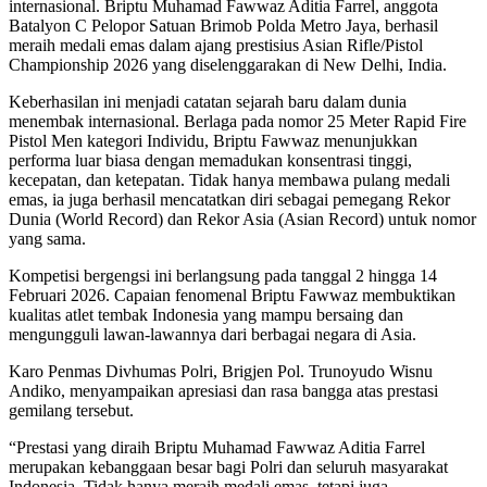
internasional. Briptu Muhamad Fawwaz Aditia Farrel, anggota
Batalyon C Pelopor Satuan Brimob Polda Metro Jaya, berhasil
meraih medali emas dalam ajang prestisius Asian Rifle/Pistol
Championship 2026 yang diselenggarakan di New Delhi, India.
Keberhasilan ini menjadi catatan sejarah baru dalam dunia
menembak internasional. Berlaga pada nomor 25 Meter Rapid Fire
Pistol Men kategori Individu, Briptu Fawwaz menunjukkan
performa luar biasa dengan memadukan konsentrasi tinggi,
kecepatan, dan ketepatan. Tidak hanya membawa pulang medali
emas, ia juga berhasil mencatatkan diri sebagai pemegang Rekor
Dunia (World Record) dan Rekor Asia (Asian Record) untuk nomor
yang sama.
Kompetisi bergengsi ini berlangsung pada tanggal 2 hingga 14
Februari 2026. Capaian fenomenal Briptu Fawwaz membuktikan
kualitas atlet tembak Indonesia yang mampu bersaing dan
mengungguli lawan-lawannya dari berbagai negara di Asia.
Karo Penmas Divhumas Polri, Brigjen Pol. Trunoyudo Wisnu
Andiko, menyampaikan apresiasi dan rasa bangga atas prestasi
gemilang tersebut.
“Prestasi yang diraih Briptu Muhamad Fawwaz Aditia Farrel
merupakan kebanggaan besar bagi Polri dan seluruh masyarakat
Indonesia. Tidak hanya meraih medali emas, tetapi juga