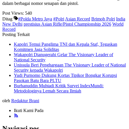
dalam berbagai nomor senapan dan pistol.
Post Views:
540
Ditag
#Polda Metro Jaya
#Polri
Asian Record
Brimob Polri
India
New Delhi
prestisius Asian Rifle/Pistol Championship 2026
World
Record
Posting Terkait
Kapolri Temui Panglima TNI dan Kepala Staf, Tegaskan
Komitmen Jaga Soliditas
Wakapolri Dianugerahi Gelar The Visionary Leader of
National Security
Unissula Beri Penghargaan The Visionary Leader of National
Security kepada Wakapolri
Yudi Purnomo Dukung Kortas Tipikor Bongkar Korupsi
Pasokan Batu Bara PLTU
Burhanuddin Muhtadi Kritik Survei IndexMundi:
Metodologinya Lemah Secara Ilmiah
oleh
Redaktur Brani
Ikuti Kami Pada
Navigasi pos