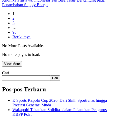
Andhika Prastawa: Indonesia Tak Bisa Terus Bergantung pada
Penambahan Supply Energi
1
2
3
…
98
Berikutnya
No More Posts Available.
No more pages to load.
View More
Cari
Cari
Pos-pos Terbaru
E-Sports Kapolri Cup 2026: Dari Skill, Sportivitas hingga
Prestasi Generasi Muda
Wakapolri Tekankan Soliditas dalam Pelantikan Pengurus
KBPP Polri