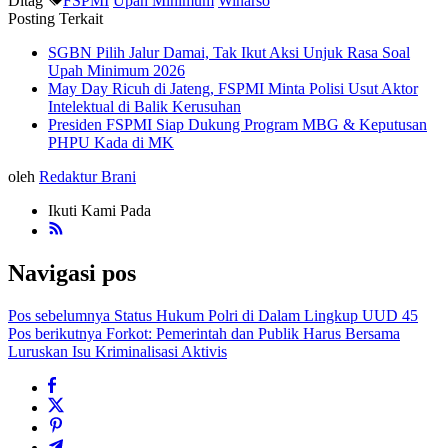
Ditag
FSPMI
Upah Minimum
Winarso
Posting Terkait
SGBN Pilih Jalur Damai, Tak Ikut Aksi Unjuk Rasa Soal
Upah Minimum 2026
May Day Ricuh di Jateng, FSPMI Minta Polisi Usut Aktor
Intelektual di Balik Kerusuhan
Presiden FSPMI Siap Dukung Program MBG & Keputusan
PHPU Kada di MK
oleh
Redaktur Brani
Ikuti Kami Pada
Navigasi pos
Pos sebelumnya
Status Hukum Polri di Dalam Lingkup UUD 45
Pos berikutnya
Forkot: Pemerintah dan Publik Harus Bersama
Luruskan Isu Kriminalisasi Aktivis