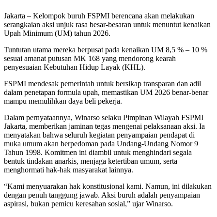
Jakarta – Kelompok buruh FSPMI berencana akan melakukan
serangkaian aksi unjuk rasa besar-besaran untuk menuntut kenaikan
Upah Minimum (UM) tahun 2026.
Tuntutan utama mereka berpusat pada kenaikan UM 8,5 % – 10 %
sesuai amanat putusan MK 168 yang mendorong kearah
penyesuaian Kebutuhan Hidup Layak (KHL).
FSPMI mendesak pemerintah untuk bersikap transparan dan adil
dalam penetapan formula upah, memastikan UM 2026 benar-benar
mampu memulihkan daya beli pekerja.
Dalam pernyataannya, Winarso selaku Pimpinan Wilayah FSPMI
Jakarta, memberikan jaminan tegas mengenai pelaksanaan aksi. Ia
menyatakan bahwa seluruh kegiatan penyampaian pendapat di
muka umum akan berpedoman pada Undang-Undang Nomor 9
Tahun 1998. Komitmen ini diambil untuk menghindari segala
bentuk tindakan anarkis, menjaga ketertiban umum, serta
menghormati hak-hak masyarakat lainnya.
“Kami menyuarakan hak konstitusional kami. Namun, ini dilakukan
dengan penuh tanggung jawab. Aksi buruh adalah penyampaian
aspirasi, bukan pemicu keresahan sosial,” ujar Winarso.