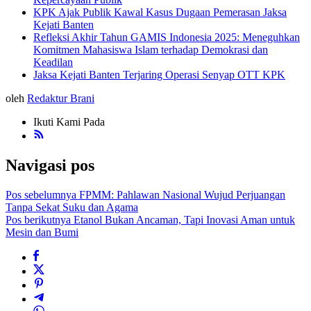
KPK Ajak Publik Kawal Kasus Dugaan Pemerasan Jaksa
Kejati Banten
Refleksi Akhir Tahun GAMIS Indonesia 2025: Meneguhkan
Komitmen Mahasiswa Islam terhadap Demokrasi dan
Keadilan
Jaksa Kejati Banten Terjaring Operasi Senyap OTT KPK
oleh
Redaktur Brani
Ikuti Kami Pada
Navigasi pos
Pos sebelumnya
FPMM: Pahlawan Nasional Wujud Perjuangan
Tanpa Sekat Suku dan Agama
Pos berikutnya
Etanol Bukan Ancaman, Tapi Inovasi Aman untuk
Mesin dan Bumi