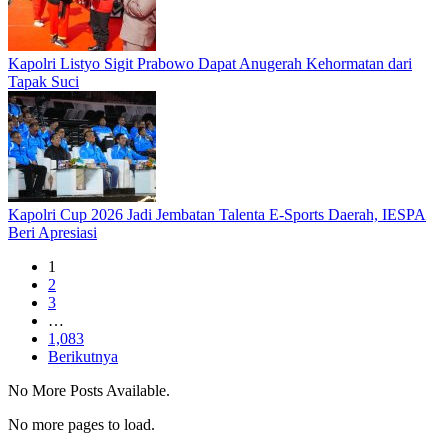
Kapolri Listyo Sigit Prabowo Dapat Anugerah Kehormatan dari
Tapak Suci
Kapolri Cup 2026 Jadi Jembatan Talenta E-Sports Daerah, IESPA
Beri Apresiasi
1
2
3
…
1,083
Berikutnya
No More Posts Available.
No more pages to load.