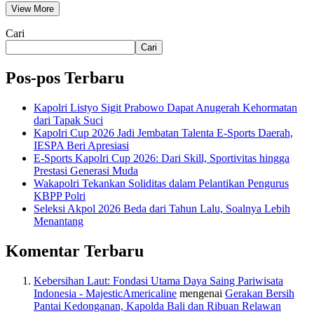
View More
Cari
Cari
Pos-pos Terbaru
Kapolri Listyo Sigit Prabowo Dapat Anugerah Kehormatan
dari Tapak Suci
Kapolri Cup 2026 Jadi Jembatan Talenta E-Sports Daerah,
IESPA Beri Apresiasi
E-Sports Kapolri Cup 2026: Dari Skill, Sportivitas hingga
Prestasi Generasi Muda
Wakapolri Tekankan Soliditas dalam Pelantikan Pengurus
KBPP Polri
Seleksi Akpol 2026 Beda dari Tahun Lalu, Soalnya Lebih
Menantang
Komentar Terbaru
Kebersihan Laut: Fondasi Utama Daya Saing Pariwisata
Indonesia - MajesticAmericaline
mengenai
Gerakan Bersih
Pantai Kedonganan, Kapolda Bali dan Ribuan Relawan