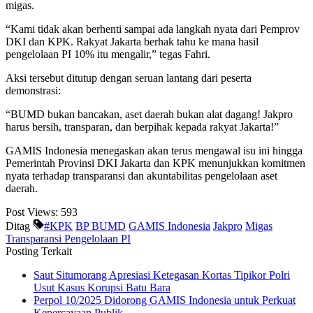
migas.
“Kami tidak akan berhenti sampai ada langkah nyata dari Pemprov
DKI dan KPK. Rakyat Jakarta berhak tahu ke mana hasil
pengelolaan PI 10% itu mengalir,” tegas Fahri.
Aksi tersebut ditutup dengan seruan lantang dari peserta
demonstrasi:
“BUMD bukan bancakan, aset daerah bukan alat dagang! Jakpro
harus bersih, transparan, dan berpihak kepada rakyat Jakarta!”
GAMIS Indonesia menegaskan akan terus mengawal isu ini hingga
Pemerintah Provinsi DKI Jakarta dan KPK menunjukkan komitmen
nyata terhadap transparansi dan akuntabilitas pengelolaan aset
daerah.
Post Views:
593
Ditag
#KPK
BP BUMD
GAMIS Indonesia
Jakpro
Migas
Transparansi Pengelolaan PI
Posting Terkait
Saut Situmorang Apresiasi Ketegasan Kortas Tipikor Polri
Usut Kasus Korupsi Batu Bara
Perpol 10/2025 Didorong GAMIS Indonesia untuk Perkuat
Kepercayaan Publik