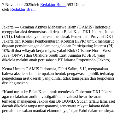
7 November 2025
oleh
Redaktur Brani
-
593 Dilihat
oleh
Redaktur Brani
Jakarta — Gerakan Aktivis Mahasiswa Islam (GAMIS) Indonesia
menggelar aksi demonstrasi di depan Balai Kota DKI Jakarta, Jumat
(7/11). Dalam aksinya, mereka mendesak Pemerintah Provinsi DKI
Jakarta dan Komisi Pemberantasan Korupsi (KPK) untuk mengusut
dugaan penyimpangan dalam pengelolaan Participating Interest (PI)
10% di dua wilayah kerja migas, yakni Blok Offshore North West
Java (ONWJ) dan Offshore South East Sumatra (OSES), yang
dikelola melalui anak perusahaan PT Jakarta Propertindo (Jakpro).
Ketua Umum GAMIS Indonesia, Fahri Salim, S.H, mengatakan
bahwa aksi tersebut merupakan bentuk pengawasan publik terhadap
pengelolaan aset daerah yang dinilai tidak transparan dan berpotensi
disalahgunakan.
“Kami turun ke Balai Kota untuk mendesak Gubernur DKI Jakarta
agar melakukan audit investigatif dan evaluasi besar-besaran
terhadap manajemen Jakpro dan BP BUMD. Sudah terlalu lama aset
daerah dikelola tanpa transparansi, sementara rakyat Jakarta tidak
pernah merasakan manfaat ekonominya,” ujar Fahri dalam orasinya.