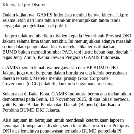
Kinerja Jakpro Disorot
Dalam kajiannya, GAMIS Indonesia menilai bahwa kinerja Jakpro
selama lebih dari lima tahun terakhir menunjukkan tanda-tanda
kegagalan pengelolaan aset publik.
“Jakpro tidak memberikan dividen kepada Pemerintah Provinsi DKI
Jakarta selama lima tahun terakhir. Ini menunjukkan adanya masalah
serius dalam pengelolaan bisnis mereka. Jika terus dibiarkan,
BUMD bukan menjadi sumber PAD, tapi justru beban bagi daerah,”
tegas Jefry Zon.S, Ketua Dewan Pengarah GAMIS Indonesia.
GAMIS menilai lemahnya pengawasan dari BP BUMD DKI
Jakarta juga turut berperan dalam buruknya tata kelola perusahaan
daerah tersebut. Mereka menilai prinsip Good Corporate
Governance (GCG) tidak dijalankan sebagaimana mestinya.
Selain aksi di Balai Kota, GAMIS Indonesia berencana melanjutkan
demonstrasi pada Senin, 10 November 2025, di dua lokasi berbeda,
yaitu Kantor Badan Pendapatan Daerah (Bapenda) dan Badan
Pembina BUMD DKI Jakarta.
Aksi lanjutan ini bertujuan untuk mendesak keterbukaan laporan
keuangan, transparansi dividen, serta klarifikasi resmi dari Pemprov
DKI atas lemahnya pengawasan terhadap BUMD pengelola PI