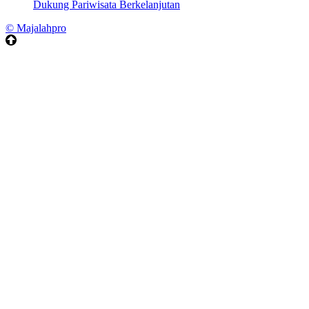
Dukung Pariwisata Berkelanjutan
© Majalahpro