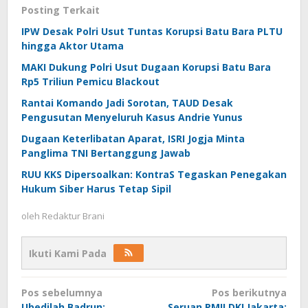
Posting Terkait
IPW Desak Polri Usut Tuntas Korupsi Batu Bara PLTU
hingga Aktor Utama
MAKI Dukung Polri Usut Dugaan Korupsi Batu Bara
Rp5 Triliun Pemicu Blackout
Rantai Komando Jadi Sorotan, TAUD Desak
Pengusutan Menyeluruh Kasus Andrie Yunus
Dugaan Keterlibatan Aparat, ISRI Jogja Minta
Panglima TNI Bertanggung Jawab
RUU KKS Dipersoalkan: KontraS Tegaskan Penegakan
Hukum Siber Harus Tetap Sipil
oleh
Redaktur Brani
Ikuti Kami Pada
Navigasi
Pos sebelumnya
Pos berikutnya
Ubedilah Badrun:
Seruan PMII DKI Jakarta: