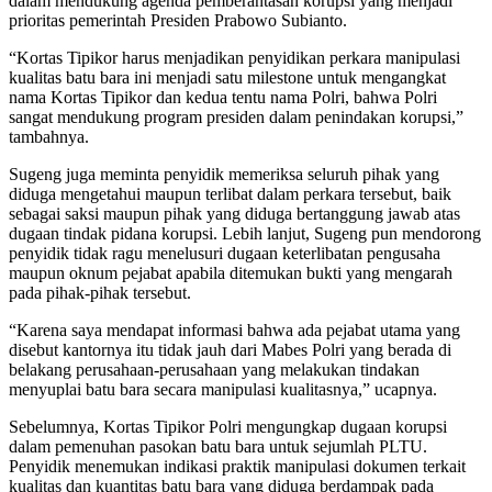
dalam mendukung agenda pemberantasan korupsi yang menjadi
prioritas pemerintah Presiden Prabowo Subianto.
“Kortas Tipikor harus menjadikan penyidikan perkara manipulasi
kualitas batu bara ini menjadi satu milestone untuk mengangkat
nama Kortas Tipikor dan kedua tentu nama Polri, bahwa Polri
sangat mendukung program presiden dalam penindakan korupsi,”
tambahnya.
Sugeng juga meminta penyidik memeriksa seluruh pihak yang
diduga mengetahui maupun terlibat dalam perkara tersebut, baik
sebagai saksi maupun pihak yang diduga bertanggung jawab atas
dugaan tindak pidana korupsi. Lebih lanjut, Sugeng pun mendorong
penyidik tidak ragu menelusuri dugaan keterlibatan pengusaha
maupun oknum pejabat apabila ditemukan bukti yang mengarah
pada pihak-pihak tersebut.
“Karena saya mendapat informasi bahwa ada pejabat utama yang
disebut kantornya itu tidak jauh dari Mabes Polri yang berada di
belakang perusahaan-perusahaan yang melakukan tindakan
menyuplai batu bara secara manipulasi kualitasnya,” ucapnya.
Sebelumnya, Kortas Tipikor Polri mengungkap dugaan korupsi
dalam pemenuhan pasokan batu bara untuk sejumlah PLTU.
Penyidik menemukan indikasi praktik manipulasi dokumen terkait
kualitas dan kuantitas batu bara yang diduga berdampak pada