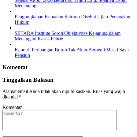
Seleksi Akpol 2026 Beda dari Tahun Lalu, Soalnya Lebih
Menantang
Pengungkapan Kematian Sutrimo Disebut Ujian Penegakan
Hukum
SETARA Institute Soroti Objektivitas Kejagung dalam
Menangani Kasus Febrie
Kapolri: Perjuangan Buruh Tak Akan Berhenti Meski Saya
Pensiun
Komentar
Tinggalkan Balasan
Alamat email Anda tidak akan dipublikasikan.
Ruas yang wajib
ditandai
*
Komentar