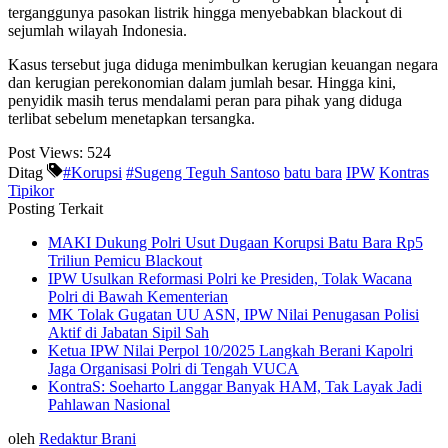
terganggunya pasokan listrik hingga menyebabkan blackout di
sejumlah wilayah Indonesia.
Kasus tersebut juga diduga menimbulkan kerugian keuangan negara
dan kerugian perekonomian dalam jumlah besar. Hingga kini,
penyidik masih terus mendalami peran para pihak yang diduga
terlibat sebelum menetapkan tersangka.
Post Views:
524
Ditag
#Korupsi
#Sugeng Teguh Santoso
batu bara
IPW
Kontras
Tipikor
Posting Terkait
MAKI Dukung Polri Usut Dugaan Korupsi Batu Bara Rp5
Triliun Pemicu Blackout
IPW Usulkan Reformasi Polri ke Presiden, Tolak Wacana
Polri di Bawah Kementerian
MK Tolak Gugatan UU ASN, IPW Nilai Penugasan Polisi
Aktif di Jabatan Sipil Sah
Ketua IPW Nilai Perpol 10/2025 Langkah Berani Kapolri
Jaga Organisasi Polri di Tengah VUCA
KontraS: Soeharto Langgar Banyak HAM, Tak Layak Jadi
Pahlawan Nasional
oleh
Redaktur Brani