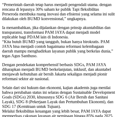
“Pemerintah daerah tetap harus menjadi pengendali utama. dengan
rencana di lepasnya 30% saham ke publik Tapi fleksibilitas
Perseroda membuka ruang inovasi dan efisiensi yang selama ini sulit
dilakukan oleh BUMD konvensional,” ungkapnya.
Ia menambahkan, jika dijalankan dengan prinsip akuntabilitas dan
transparansi, transformasi PAM JAYA dapat menjadi model
replicable bagi PDAM lain di Indonesia.
“Kita butuh BUMD yang tangguh, bukan hanya birokratis. PAM
JAYA bisa menjadi contoh bagaimana reformasi kelembagaan
daerah mampu menghadirkan layanan publik yang berkelas dunia,”
tegas Agus Santhuso.
Dengan pendekatan komprehensif berbasis SDGs, PAM JAYA
diharapkan menjadi BUMD berkelanjutan, inklusif, dan akuntabel
menjawab kebutuhan air bersih Jakarta sekaligus menjadi pionir
reformasi sektor air nasional.
Selain dari sisi hukum dan ekonomi, kajian akademis juga menilai
bahwa perubahan status ini selaras dengan Sustainable Development
Goals (SDGs) 2030, khususnya SDG 6 (Air Bersih dan Sanitasi
Layak), SDG 8 (Pekerjaan Layak dan Pertumbuhan Ekonomi), dan
SDG 17 (Kemitraan untuk Tujuan).
Melalui fleksibilitas keuangan yang lebih besar, PAM JAYA dapat
memperluas cakupan layanan air perpipaan hingga 85% pada 2025,