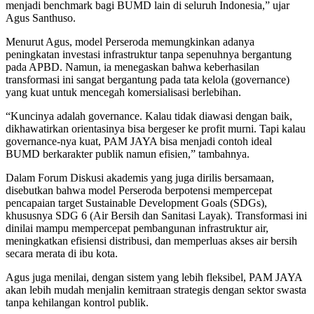
menjadi benchmark bagi BUMD lain di seluruh Indonesia,” ujar
Agus Santhuso.
Menurut Agus, model Perseroda memungkinkan adanya
peningkatan investasi infrastruktur tanpa sepenuhnya bergantung
pada APBD. Namun, ia menegaskan bahwa keberhasilan
transformasi ini sangat bergantung pada tata kelola (governance)
yang kuat untuk mencegah komersialisasi berlebihan.
“Kuncinya adalah governance. Kalau tidak diawasi dengan baik,
dikhawatirkan orientasinya bisa bergeser ke profit murni. Tapi kalau
governance-nya kuat, PAM JAYA bisa menjadi contoh ideal
BUMD berkarakter publik namun efisien,” tambahnya.
Dalam Forum Diskusi akademis yang juga dirilis bersamaan,
disebutkan bahwa model Perseroda berpotensi mempercepat
pencapaian target Sustainable Development Goals (SDGs),
khususnya SDG 6 (Air Bersih dan Sanitasi Layak). Transformasi ini
dinilai mampu mempercepat pembangunan infrastruktur air,
meningkatkan efisiensi distribusi, dan memperluas akses air bersih
secara merata di ibu kota.
Agus juga menilai, dengan sistem yang lebih fleksibel, PAM JAYA
akan lebih mudah menjalin kemitraan strategis dengan sektor swasta
tanpa kehilangan kontrol publik.