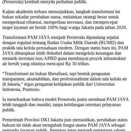
(Perseroda) kembali menyita perhatian publik.
Kajian akademis terbaru menunjukkan, langkah transformasi ini
bukan sekadar perubahan nama, melainkan strategi besar untuk
memperkuat efisiensi, memperluas investasi, dan mempercepat
target layanan air bersih 100% bagi warga Jakarta pada tahun 2029.
Transformasi PAM JAYA menjadi Perseroda dipandang sejalan
dengan regulasi tentang Badan Usaha Milik Daerah (BUMD) dan
praktik tata kelola perusahaan modern. Dengan status baru ini, PAM
JAYA diharapkan lebih fleksibel dalam mengelola keuangan dan
menarik investasi non-APBD guna membiayai proyek infrastruktur
air bersih yang nilainya mencapai Rp 30 triliun.
“Transformasi ini bukan liberalisasi, tapi bentuk penguatan
transparansi, akuntabilitas, dan profesionalisme dalam tata kelola air
di Jakarta,” tegas pengamat kebijakan publik dari Universitas
Indonesia, Pramono.
Ia menekankan bahwa model Perseroda justru membuat PAM JAYA
lebih tangguh dan mandiri, tanpa kehilangan orientasi pelayanan
publik.
Pemerintah Provinsi DKI Jakarta pun memastikan, perubahan status
hukum ini tidak akan mengubah fungsi utama PAM JAYA sebagai
penyedia layanan publik. Pemprov tetap menjadi pemegang saham