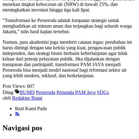
menekan tingkat kebocoran air (NRW) di bawah 25%, dan
meningkatkan investasi hingga tiga kali lipat.
“Transformasi ke Perseroda adalah lompatan strategis untuk
menghadirkan air minum aman dan terjangkau bagi seluruh warga
Jakarta,” tulis hasil kajian tersebut.
Namun, para akademisi juga memberi catatan tegas: perubahan ini
harus diiringi dengan tata kelola yang kuat, pengawasan publik
independen, dan strategi bisnis berbasis keberlanjutan agar tidak
keluar dari prinsip pelayanan publik. Jika dijalankan dengan
transparan dan partisipatif, transformasi PAM JAYA menjadi
Perseroda bisa menjadi model nasional bagi reformasi sektor air
yang lebih modern, inklusif, dan berkelanjutan.
Post Views:
607
Ditag
BUMD
Perseroda
Perumda PAM Jaya
SDGs
oleh
Redaktur Brani
Ikuti Kami Pada
Navigasi pos