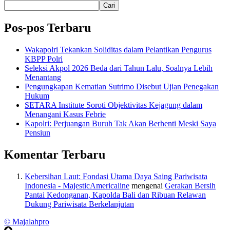
Cari
Pos-pos Terbaru
Wakapolri Tekankan Soliditas dalam Pelantikan Pengurus
KBPP Polri
Seleksi Akpol 2026 Beda dari Tahun Lalu, Soalnya Lebih
Menantang
Pengungkapan Kematian Sutrimo Disebut Ujian Penegakan
Hukum
SETARA Institute Soroti Objektivitas Kejagung dalam
Menangani Kasus Febrie
Kapolri: Perjuangan Buruh Tak Akan Berhenti Meski Saya
Pensiun
Komentar Terbaru
Kebersihan Laut: Fondasi Utama Daya Saing Pariwisata
Indonesia - MajesticAmericaline
mengenai
Gerakan Bersih
Pantai Kedonganan, Kapolda Bali dan Ribuan Relawan
Dukung Pariwisata Berkelanjutan
© Majalahpro