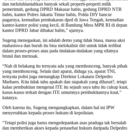
dan meluluhlantahkan banyak sekali properti-properti milik
pemerintah, gedung DPRD Makasar habis, gedung DPRD NTB
habis, kantor Polres Jakarta Timur habis, Polda DIY hancur
pagarnya, kemudian pembakaran dprd di Jawa Tengah, kemudian
kantor-kantor polisi yang kecil, di Bandung Mess MPR RI di depan
kantor DPRD Jabar dibakar habis,” ujarnya.
Sugeng menegaskan, ini adalah demo yang tidak biasa, massa aksi
mahasiswa dan buruh itu bisa melokalisir diri untuk tidak terlibat
dalam proses-proses atau pada tindakan-tindakan yang sifatnya
brutal dan merusak.
“Nah di belakang itu ternyata ada yang membonceng, banyak pihak
yang membonceng. Selain dari aparat, diduga ya, aparat TNI,
ternyata polisi juga menangkap Direktur Lokataru Delpedro
Marhaen. Kita tidak tahu apakah dan siapakah yang dihasut?, tetapi
kalau pembuktian mengenai ITE itu sejauh saya tahu itu cukup kuat,
kasus-kasus terkait dengan ITE umumnya pembuktiannya kuat,”
katanya.
Oleh karena itu, Sugeng mengungkapkan, dalam hal ini IPW
menyerahkan kepada proses hukum di kepolisian.
“Tetapi polisi juga harus mengedepankan asas praduga tak bersalah
dan memberikan akses kepada penasehat hukum daripada Delpedro