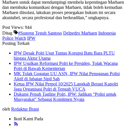
Marhaen untuk dapat mendampingi membela kepentingan Marhaen
dan membuka komunikasi dengan Marhaen, tidak boleh kemudian
Marhaen diisolasi, lakukan proses penegakan hukum ini secara
akuntabel, secara profesional dan berkeadilan,” ungkapnya.
Post Views:
944
Ditag
#Sugeng Teguh Santoso
Delpedro Marhaen
Indonesia
Police Watch
IPW
Posting Terkait
IPW Desak Polri Usut Tuntas Korupsi Batu Bara PLTU
hingga Aktor Utama
IPW Usulkan Reformasi Polri ke Presiden, Tolak Wacana
Polri di Bawah Kementerian
MK Tolak Gugatan UU ASN, IPW Nilai Penugasan Polisi
Aktif di Jabatan Sipil Sah
Ketua IPW Nilai Perpol 10/2025 Langkah Berani Kapolri
Jaga Organisasi Polri di Tengah VUCA
Dukung Penuh Tagline Polri, IPW: Jadikan “Polisi untuk
Masyarakat” Sebagai Komitmen Nyata
oleh
Redaktur Brani
Ikuti Kami Pada