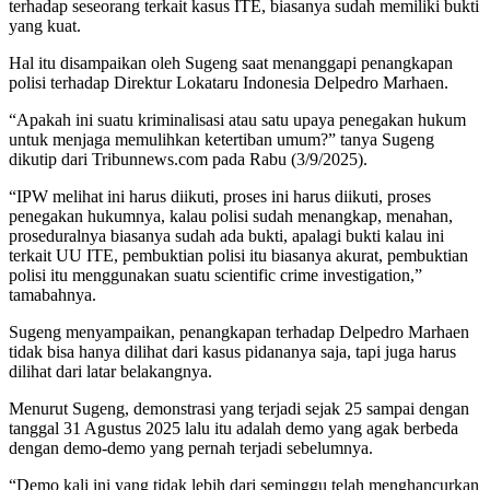
terhadap seseorang terkait kasus ITE, biasanya sudah memiliki bukti
yang kuat.
Hal itu disampaikan oleh Sugeng saat menanggapi penangkapan
polisi terhadap Direktur Lokataru Indonesia Delpedro Marhaen.
“Apakah ini suatu kriminalisasi atau satu upaya penegakan hukum
untuk menjaga memulihkan ketertiban umum?” tanya Sugeng
dikutip dari Tribunnews.com pada Rabu (3/9/2025).
“IPW melihat ini harus diikuti, proses ini harus diikuti, proses
penegakan hukumnya, kalau polisi sudah menangkap, menahan,
proseduralnya biasanya sudah ada bukti, apalagi bukti kalau ini
terkait UU ITE, pembuktian polisi itu biasanya akurat, pembuktian
polisi itu menggunakan suatu scientific crime investigation,”
tamabahnya.
Sugeng menyampaikan, penangkapan terhadap Delpedro Marhaen
tidak bisa hanya dilihat dari kasus pidananya saja, tapi juga harus
dilihat dari latar belakangnya.
Menurut Sugeng, demonstrasi yang terjadi sejak 25 sampai dengan
tanggal 31 Agustus 2025 lalu itu adalah demo yang agak berbeda
dengan demo-demo yang pernah terjadi sebelumnya.
“Demo kali ini yang tidak lebih dari seminggu telah menghancurkan