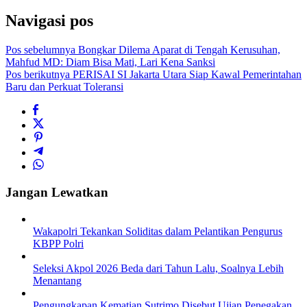
Navigasi pos
Pos sebelumnya
Bongkar Dilema Aparat di Tengah Kerusuhan,
Mahfud MD: Diam Bisa Mati, Lari Kena Sanksi
Pos berikutnya
PERISAI SI Jakarta Utara Siap Kawal Pemerintahan
Baru dan Perkuat Toleransi
Jangan Lewatkan
Wakapolri Tekankan Soliditas dalam Pelantikan Pengurus
KBPP Polri
Seleksi Akpol 2026 Beda dari Tahun Lalu, Soalnya Lebih
Menantang
Pengungkapan Kematian Sutrimo Disebut Ujian Penegakan