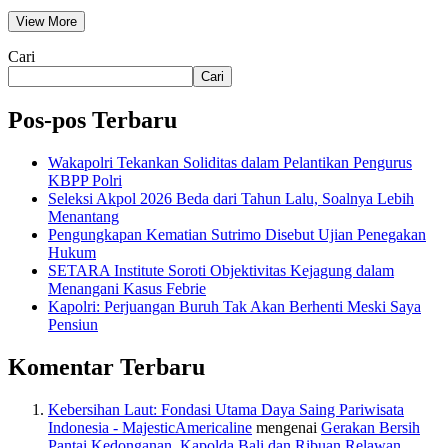
View More
Cari
Cari
Pos-pos Terbaru
Wakapolri Tekankan Soliditas dalam Pelantikan Pengurus
KBPP Polri
Seleksi Akpol 2026 Beda dari Tahun Lalu, Soalnya Lebih
Menantang
Pengungkapan Kematian Sutrimo Disebut Ujian Penegakan
Hukum
SETARA Institute Soroti Objektivitas Kejagung dalam
Menangani Kasus Febrie
Kapolri: Perjuangan Buruh Tak Akan Berhenti Meski Saya
Pensiun
Komentar Terbaru
Kebersihan Laut: Fondasi Utama Daya Saing Pariwisata
Indonesia - MajesticAmericaline
mengenai
Gerakan Bersih
Pantai Kedonganan, Kapolda Bali dan Ribuan Relawan