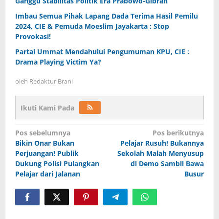
Ganggu Stabilitas Politik Era Prabowo-Gibran
Imbau Semua Pihak Lapang Dada Terima Hasil Pemilu
2024, CIE & Pemuda Moeslim Jayakarta : Stop
Provokasi!
Partai Ummat Mendahului Pengumuman KPU, CIE :
Drama Playing Victim Ya?
oleh
Redaktur Brani
Ikuti Kami Pada
Navigasi
Pos sebelumnya
Pos berikutnya
Bikin Onar Bukan
Pelajar Rusuh! Bukannya
pos
Perjuangan! Publik
Sekolah Malah Menyusup
Dukung Polisi Pulangkan
di Demo Sambil Bawa
Pelajar dari Jalanan
Busur