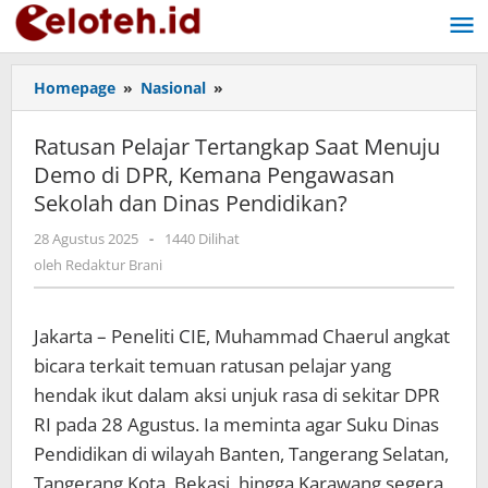
Lewati
ke
konten
Homepage
»
Nasional
»
Ratusan
Pelajar
Tertangkap
Ratusan Pelajar Tertangkap Saat Menuju
Saat
Demo di DPR, Kemana Pengawasan
Menuju
Sekolah dan Dinas Pendidikan?
Demo
di
28 Agustus 2025
oleh
-
1440 Dilihat
DPR,
Redaktur
oleh
Redaktur Brani
Kemana
Brani
Pengawasan
Sekolah
Jakarta – Peneliti CIE, Muhammad Chaerul angkat
dan
Dinas
bicara terkait temuan ratusan pelajar yang
Pendidikan?
hendak ikut dalam aksi unjuk rasa di sekitar DPR
RI pada 28 Agustus. Ia meminta agar Suku Dinas
Pendidikan di wilayah Banten, Tangerang Selatan,
Tangerang Kota, Bekasi, hingga Karawang segera