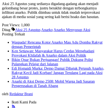
Aksi 25 Agustus yang sedianya digadang-gadang akan menjadi
gelombang besar protes, justru berakhir dengan terbongkarnya
infiltrasi anarko. Publik diimbau untuk tidak mudah terprovokasi
ajakan di media sosial yang sering kali berisi hoaks dan hasutan.
Post Views:
1,000
Ditag
Aksi 25 Agustus
Anarko
Anarko Menyusup Aksi
Posting Terkait
Waspada! Rencana Kotor Anarko Mau Adu Domba Rakyat
dengan Pemerintah
Ken Setiawan: Masyarakat Harus Cerdas Menghadapi
Provokasi Khilafah & Anarko dalam Aksi Politik
Bikin Onar Bukan Perjuangan! Publik Dukung Polisi
Pulangkan Pelajar dari Jalanan
Edi Homaidi Murka: Demo Damai Dibajak Perusuh Anarko,
Rakyat Kecil Jadi Korban! Jangan Terulang Lagi pada Aksi
28 Agustus
Anarki di Aksi Demo 2508: Mobil Warga Jadi Sasaran
Pengerusakan di Tanah Abang
oleh
Redaktur Brani
Ikuti Kami Pada