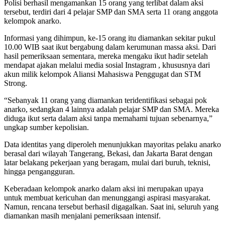
Polisi berhasil mengamankan 15 orang yang terlibat dalam aksi
tersebut, terdiri dari 4 pelajar SMP dan SMA serta 11 orang anggota
kelompok anarko.
Informasi yang dihimpun, ke-15 orang itu diamankan sekitar pukul
10.00 WIB saat ikut bergabung dalam kerumunan massa aksi. Dari
hasil pemeriksaan sementara, mereka mengaku ikut hadir setelah
mendapat ajakan melalui media sosial Instagram , khususnya dari
akun milik kelompok Aliansi Mahasiswa Penggugat dan STM
Strong.
“Sebanyak 11 orang yang diamankan teridentifikasi sebagai pok
anarko, sedangkan 4 lainnya adalah pelajar SMP dan SMA. Mereka
diduga ikut serta dalam aksi tanpa memahami tujuan sebenarnya,”
ungkap sumber kepolisian.
Data identitas yang diperoleh menunjukkan mayoritas pelaku anarko
berasal dari wilayah Tangerang, Bekasi, dan Jakarta Barat dengan
latar belakang pekerjaan yang beragam, mulai dari buruh, teknisi,
hingga pengangguran.
Keberadaan kelompok anarko dalam aksi ini merupakan upaya
untuk membuat kericuhan dan menunggangi aspirasi masyarakat.
Namun, rencana tersebut berhasil digagalkan. Saat ini, seluruh yang
diamankan masih menjalani pemeriksaan intensif.