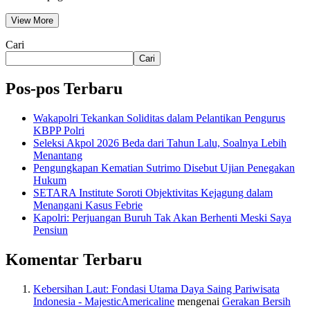
View More
Cari
Cari
Pos-pos Terbaru
Wakapolri Tekankan Soliditas dalam Pelantikan Pengurus
KBPP Polri
Seleksi Akpol 2026 Beda dari Tahun Lalu, Soalnya Lebih
Menantang
Pengungkapan Kematian Sutrimo Disebut Ujian Penegakan
Hukum
SETARA Institute Soroti Objektivitas Kejagung dalam
Menangani Kasus Febrie
Kapolri: Perjuangan Buruh Tak Akan Berhenti Meski Saya
Pensiun
Komentar Terbaru
Kebersihan Laut: Fondasi Utama Daya Saing Pariwisata
Indonesia - MajesticAmericaline
mengenai
Gerakan Bersih