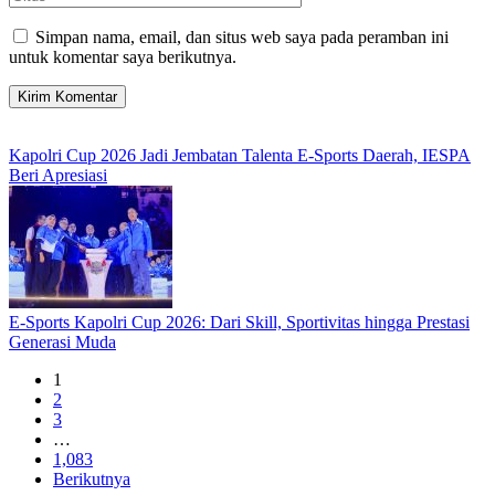
Simpan nama, email, dan situs web saya pada peramban ini
untuk komentar saya berikutnya.
Kapolri Cup 2026 Jadi Jembatan Talenta E-Sports Daerah, IESPA
Beri Apresiasi
E-Sports Kapolri Cup 2026: Dari Skill, Sportivitas hingga Prestasi
Generasi Muda
1
2
3
…
1,083
Berikutnya