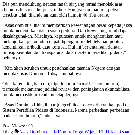
Dia pun mendukung netizen tanah air yang ramai menolak asas
dominus litis melalui petisi online. Hingga sore hari ini, petisi
tersebut telah ditanda tangani oleh hampir 40 ribu orang.
“Asas dominus litis ini memberikan kewenangan besar kepada jaksa
untuk menentukan nasib suatu perkara. Dan kewenangan ini dapat
disalahgunakan. Misalnya, keputusan untuk menghentikan atau
melanjutkan penuntutan dapat dipengaruhi oleh tekanan politik,
kepentingan pribadi, atau korupsi. Hal ini bertentangan dengan
prinsip keadilan dan transparansi dalam sistem peradilan pidana,”
bebernya.
“Kita akan serukan untuk pertahankan tatanan Negara dengan
menolak asas Dominus Litis,” tambahnya.
Oleh karena itu, kata dia, diperlukan reformasi sistem hukum,
termasuk mekanisme judicial review dan peningkatan akuntabilitas,
untuk memastikan keadilan tetap terjaga.
“Asas Dominus Litis di luar (negeri) tidak cocok diterapkan pada
Sistem Peradilan Pidana di Indonesia, karena perbedaan perbedaan
pada sistem hukum,” tukasnya.
Post Views:
917
Ditag
Asas Dominus Litis
Donny Fraga Wijaya
RUU Kejaksaan