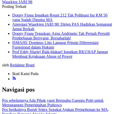
Wasekjen JARI 98
Posting Terkait
Donny Fraga Ingatkan Reuni 212 Tak Politisasi Isu KM 50
yang Sudah Diputus MA
Apresiasi Wasekjen JARI 98: Dirjen PAS Hadirkan Semangat
Jumat Berkah
Donny Fraga Tegaskan: Agus Andrianto Tak Pernah Persulit
Pembebasan Bersyarat, Bersabarlah!
ISMAHI: Dominus Litis Langgar Prinsip Diferensiasi
Fungsional dalam Hukum
Prof Eddy Hiariej Blak-blakan! Ingatkan RKUHAP Jangan
Membuat Kejaksaan Abuse of Power
oleh
Redaktur Brani
Ikuti Kami Pada
Navigasi pos
Pos sebelumnya
Ada Pihak yang Berusaha Ganggu Polri untuk
Mengganggu Pemerintahan Prabowo
Pos berikutnya
Buruh Sritex Sepakat Ajukan Permohonan ke MA,