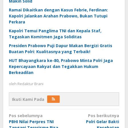
Makin Solid
Ramai Dikaitkan dengan Kasus Febrie, Ferdinan:
Kapolri Jalankan Arahan Prabowo, Bukan Tutupi
Perkara
Kapolri Temui Panglima TNI dan Kepala Staf,
Tegaskan Komitmen Jaga Soliditas
Presiden Prabowo Puji Dapur Makan Bergizi Gratis
Buatan Polri: Kualitasnya yang Terbaik!
HUT Bhayangkara ke-80, Prabowo Minta Polri Jaga
Kepercayaan Rakyat dan Tegakkan Hukum
Berkeadilan
oleh
Redaktur Brani
Ikuti Kami Pada
Navigasi
Pos sebelumnya
Pos berikutnya
pos
PBHI Nilai Perpres TNI
Polri Gelar Bakti
Tangani Terorisme Bisa
Kesehatan