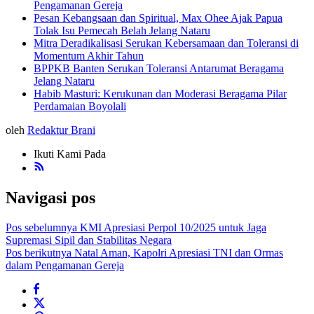
Pengamanan Gereja
Pesan Kebangsaan dan Spiritual, Max Ohee Ajak Papua
Tolak Isu Pemecah Belah Jelang Nataru
Mitra Deradikalisasi Serukan Kebersamaan dan Toleransi di
Momentum Akhir Tahun
BPPKB Banten Serukan Toleransi Antarumat Beragama
Jelang Nataru
Habib Masturi: Kerukunan dan Moderasi Beragama Pilar
Perdamaian Boyolali
oleh
Redaktur Brani
Ikuti Kami Pada
Navigasi pos
Pos sebelumnya
KMI Apresiasi Perpol 10/2025 untuk Jaga
Supremasi Sipil dan Stabilitas Negara
Pos berikutnya
Natal Aman, Kapolri Apresiasi TNI dan Ormas
dalam Pengamanan Gereja