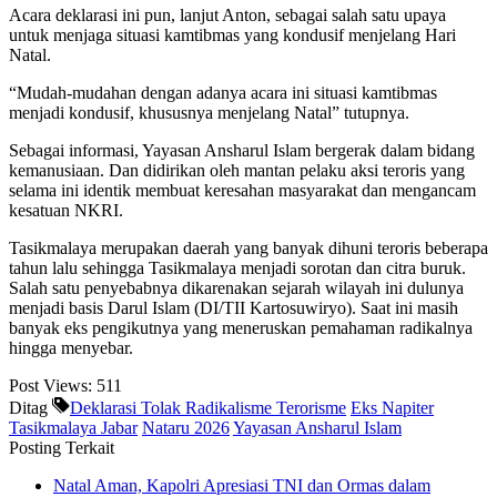
Acara deklarasi ini pun, lanjut Anton, sebagai salah satu upaya
untuk menjaga situasi kamtibmas yang kondusif menjelang Hari
Natal.
“Mudah-mudahan dengan adanya acara ini situasi kamtibmas
menjadi kondusif, khususnya menjelang Natal” tutupnya.
Sebagai informasi, Yayasan Ansharul Islam bergerak dalam bidang
kemanusiaan. Dan didirikan oleh mantan pelaku aksi teroris yang
selama ini identik membuat keresahan masyarakat dan mengancam
kesatuan NKRI.
Tasikmalaya merupakan daerah yang banyak dihuni teroris beberapa
tahun lalu sehingga Tasikmalaya menjadi sorotan dan citra buruk.
Salah satu penyebabnya dikarenakan sejarah wilayah ini dulunya
menjadi basis Darul Islam (DI/TII Kartosuwiryo). Saat ini masih
banyak eks pengikutnya yang meneruskan pemahaman radikalnya
hingga menyebar.
Post Views:
511
Ditag
Deklarasi Tolak Radikalisme Terorisme
Eks Napiter
Tasikmalaya Jabar
Nataru 2026
Yayasan Ansharul Islam
Posting Terkait
Natal Aman, Kapolri Apresiasi TNI dan Ormas dalam