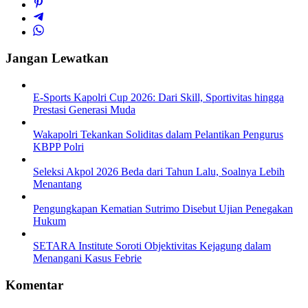
Jangan Lewatkan
E-Sports Kapolri Cup 2026: Dari Skill, Sportivitas hingga
Prestasi Generasi Muda
Wakapolri Tekankan Soliditas dalam Pelantikan Pengurus
KBPP Polri
Seleksi Akpol 2026 Beda dari Tahun Lalu, Soalnya Lebih
Menantang
Pengungkapan Kematian Sutrimo Disebut Ujian Penegakan
Hukum
SETARA Institute Soroti Objektivitas Kejagung dalam
Menangani Kasus Febrie
Komentar