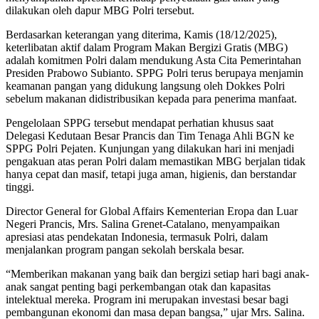
dilakukan oleh dapur MBG Polri tersebut.
Berdasarkan keterangan yang diterima, Kamis (18/12/2025),
keterlibatan aktif dalam Program Makan Bergizi Gratis (MBG)
adalah komitmen Polri dalam mendukung Asta Cita Pemerintahan
Presiden Prabowo Subianto. SPPG Polri terus berupaya menjamin
keamanan pangan yang didukung langsung oleh Dokkes Polri
sebelum makanan didistribusikan kepada para penerima manfaat.
Pengelolaan SPPG tersebut mendapat perhatian khusus saat
Delegasi Kedutaan Besar Prancis dan Tim Tenaga Ahli BGN ke
SPPG Polri Pejaten. Kunjungan yang dilakukan hari ini menjadi
pengakuan atas peran Polri dalam memastikan MBG berjalan tidak
hanya cepat dan masif, tetapi juga aman, higienis, dan berstandar
tinggi.
Director General for Global Affairs Kementerian Eropa dan Luar
Negeri Prancis, Mrs. Salina Grenet-Catalano, menyampaikan
apresiasi atas pendekatan Indonesia, termasuk Polri, dalam
menjalankan program pangan sekolah berskala besar.
“Memberikan makanan yang baik dan bergizi setiap hari bagi anak-
anak sangat penting bagi perkembangan otak dan kapasitas
intelektual mereka. Program ini merupakan investasi besar bagi
pembangunan ekonomi dan masa depan bangsa,” ujar Mrs. Salina.