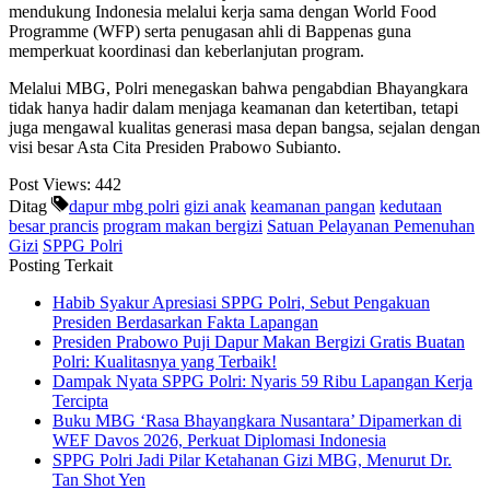
mendukung Indonesia melalui kerja sama dengan World Food
Programme (WFP) serta penugasan ahli di Bappenas guna
memperkuat koordinasi dan keberlanjutan program.
Melalui MBG, Polri menegaskan bahwa pengabdian Bhayangkara
tidak hanya hadir dalam menjaga keamanan dan ketertiban, tetapi
juga mengawal kualitas generasi masa depan bangsa, sejalan dengan
visi besar Asta Cita Presiden Prabowo Subianto.
Post Views:
442
Ditag
dapur mbg polri
gizi anak
keamanan pangan
kedutaan
besar prancis
program makan bergizi
Satuan Pelayanan Pemenuhan
Gizi
SPPG Polri
Posting Terkait
Habib Syakur Apresiasi SPPG Polri, Sebut Pengakuan
Presiden Berdasarkan Fakta Lapangan
Presiden Prabowo Puji Dapur Makan Bergizi Gratis Buatan
Polri: Kualitasnya yang Terbaik!
Dampak Nyata SPPG Polri: Nyaris 59 Ribu Lapangan Kerja
Tercipta
Buku MBG ‘Rasa Bhayangkara Nusantara’ Dipamerkan di
WEF Davos 2026, Perkuat Diplomasi Indonesia
SPPG Polri Jadi Pilar Ketahanan Gizi MBG, Menurut Dr.
Tan Shot Yen