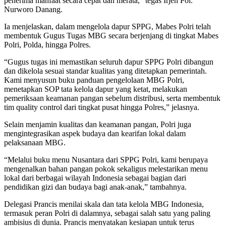
penerima manfaat secara cepat dan merata,” tegas Irjen Pol.
Nurworo Danang.
Ia menjelaskan, dalam mengelola dapur SPPG, Mabes Polri telah
membentuk Gugus Tugas MBG secara berjenjang di tingkat Mabes
Polri, Polda, hingga Polres.
“Gugus tugas ini memastikan seluruh dapur SPPG Polri dibangun
dan dikelola sesuai standar kualitas yang ditetapkan pemerintah.
Kami menyusun buku panduan pengelolaan MBG Polri,
menetapkan SOP tata kelola dapur yang ketat, melakukan
pemeriksaan keamanan pangan sebelum distribusi, serta membentuk
tim quality control dari tingkat pusat hingga Polres,” jelasnya.
Selain menjamin kualitas dan keamanan pangan, Polri juga
mengintegrasikan aspek budaya dan kearifan lokal dalam
pelaksanaan MBG.
“Melalui buku menu Nusantara dari SPPG Polri, kami berupaya
mengenalkan bahan pangan pokok sekaligus melestarikan menu
lokal dari berbagai wilayah Indonesia sebagai bagian dari
pendidikan gizi dan budaya bagi anak-anak,” tambahnya.
Delegasi Prancis menilai skala dan tata kelola MBG Indonesia,
termasuk peran Polri di dalamnya, sebagai salah satu yang paling
ambisius di dunia. Prancis menyatakan kesiapan untuk terus