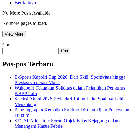
Berikutnya
No More Posts Available.
No more pages to load.
View More
Cari
Cari
Pos-pos Terbaru
E-Sports Kapolri Cup 2026: Dari Skill, Sportivitas hingga
Prestasi Generasi Muda
Wakapolri Tekankan Soliditas dalam Pelantikan Pengurus
KBPP Polri
Seleksi Akpol 2026 Beda dari Tahun Lalu, Soalnya Lebih
Menantang
Pengungkapan Kematian Sutrimo Disebut Ujian Penegakan
Hukum
SETARA Institute Soroti Objektivitas Kejagung dalam
Menangani Kasus Febrie