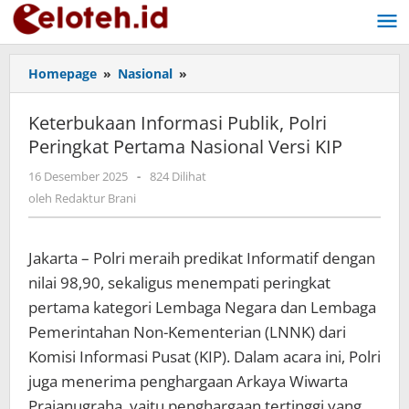
Lewati
ke
konten
Homepage
»
Nasional
»
Keterbukaan
Informasi
Publik,
Keterbukaan Informasi Publik, Polri
Polri
Peringkat Pertama Nasional Versi KIP
Peringkat
Pertama
16 Desember 2025
oleh
-
824 Dilihat
Nasional
Redaktur
oleh
Redaktur Brani
Versi
Brani
KIP
Jakarta – Polri meraih predikat Informatif dengan
nilai 98,90, sekaligus menempati peringkat
pertama kategori Lembaga Negara dan Lembaga
Pemerintahan Non-Kementerian (LNNK) dari
Komisi Informasi Pusat (KIP). Dalam acara ini, Polri
juga menerima penghargaan Arkaya Wiwarta
Prajanugraha, yaitu penghargaan tertinggi yang