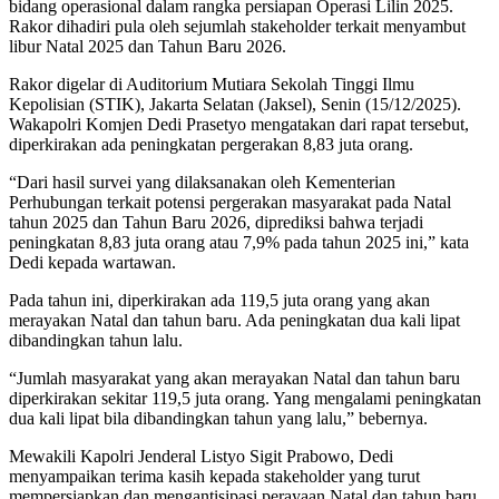
bidang operasional dalam rangka persiapan Operasi Lilin 2025.
Rakor dihadiri pula oleh sejumlah stakeholder terkait menyambut
libur Natal 2025 dan Tahun Baru 2026.
Rakor digelar di Auditorium Mutiara Sekolah Tinggi Ilmu
Kepolisian (STIK), Jakarta Selatan (Jaksel), Senin (15/12/2025).
Wakapolri Komjen Dedi Prasetyo mengatakan dari rapat tersebut,
diperkirakan ada peningkatan pergerakan 8,83 juta orang.
“Dari hasil survei yang dilaksanakan oleh Kementerian
Perhubungan terkait potensi pergerakan masyarakat pada Natal
tahun 2025 dan Tahun Baru 2026, diprediksi bahwa terjadi
peningkatan 8,83 juta orang atau 7,9% pada tahun 2025 ini,” kata
Dedi kepada wartawan.
Pada tahun ini, diperkirakan ada 119,5 juta orang yang akan
merayakan Natal dan tahun baru. Ada peningkatan dua kali lipat
dibandingkan tahun lalu.
“Jumlah masyarakat yang akan merayakan Natal dan tahun baru
diperkirakan sekitar 119,5 juta orang. Yang mengalami peningkatan
dua kali lipat bila dibandingkan tahun yang lalu,” bebernya.
Mewakili Kapolri Jenderal Listyo Sigit Prabowo, Dedi
menyampaikan terima kasih kepada stakeholder yang turut
mempersiapkan dan mengantisipasi perayaan Natal dan tahun baru