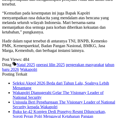
tersebut.
“Kemudian pada kesempatan ini juga Bapak Kapolri
menyampaikan rasa dukacita yang mendalam atas bencana yang
melanda seluruh wilayah Indonesia. Mari bersama-sama
memanjatkan doa semoga para korban diberikan kekuatan dan
ketabahan,” pungkasnya.
Hadir dalam rapat tersebut di antaranya TNI, BNPB, Kemenko
PMK, Kemenparektaf, Badan Pangan Nasional, BMKG, Jasa
Marga, Kemenhub, dan berbagai instansi lainnya.
Post Views:
484
Ditag
Natal 2025
operasi lilin 2025
pergerakan masyarakat
tahun
baru 2026
Wakapolri
Posting Terkait
Seleksi Akpol 2026 Beda dari Tahun Lalu, Soalnya Lebih
Menantang
Wakapolri Dianugerahi Gelar The Visionary Leader of
National Security
Unissula Beri Penghargaan The Visionary Leader of National
Security kepada Wakapolri
Buku ke-42 Komjen Dedi Prasetyo Resmi Diluncurkan,
Soroti Peran Polri Mengawal Ketahanan Pangan