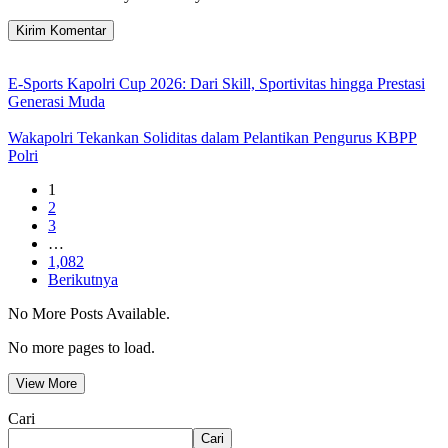
E-Sports Kapolri Cup 2026: Dari Skill, Sportivitas hingga Prestasi
Generasi Muda
Wakapolri Tekankan Soliditas dalam Pelantikan Pengurus KBPP
Polri
1
2
3
…
1,082
Berikutnya
No More Posts Available.
No more pages to load.
View More
Cari
Cari