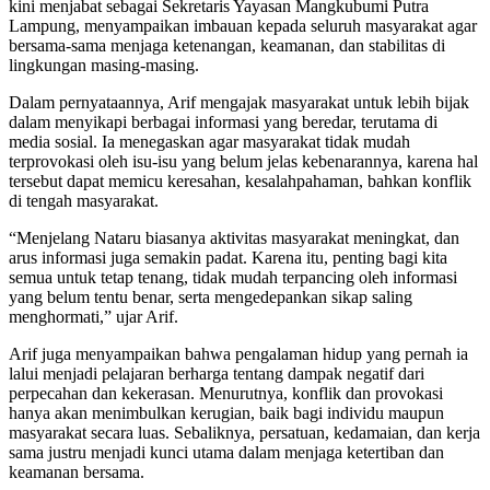
kini menjabat sebagai Sekretaris Yayasan Mangkubumi Putra
Lampung, menyampaikan imbauan kepada seluruh masyarakat agar
bersama-sama menjaga ketenangan, keamanan, dan stabilitas di
lingkungan masing-masing.
Dalam pernyataannya, Arif mengajak masyarakat untuk lebih bijak
dalam menyikapi berbagai informasi yang beredar, terutama di
media sosial. Ia menegaskan agar masyarakat tidak mudah
terprovokasi oleh isu-isu yang belum jelas kebenarannya, karena hal
tersebut dapat memicu keresahan, kesalahpahaman, bahkan konflik
di tengah masyarakat.
“Menjelang Nataru biasanya aktivitas masyarakat meningkat, dan
arus informasi juga semakin padat. Karena itu, penting bagi kita
semua untuk tetap tenang, tidak mudah terpancing oleh informasi
yang belum tentu benar, serta mengedepankan sikap saling
menghormati,” ujar Arif.
Arif juga menyampaikan bahwa pengalaman hidup yang pernah ia
lalui menjadi pelajaran berharga tentang dampak negatif dari
perpecahan dan kekerasan. Menurutnya, konflik dan provokasi
hanya akan menimbulkan kerugian, baik bagi individu maupun
masyarakat secara luas. Sebaliknya, persatuan, kedamaian, dan kerja
sama justru menjadi kunci utama dalam menjaga ketertiban dan
keamanan bersama.