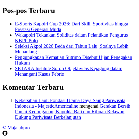
Pos-pos Terbaru
E-Sports Kapolri Cup 2026: Dari Skill, Sportivitas hingga
Prestasi Generasi Muda
Wakapolri Tekankan Soliditas dalam Pelantikan Pengurus
KBPP Polri
Seleksi Akpol 2026 Beda dari Tahun Lalu, Soalnya Lebih
Menantang
Pengungkapan Kematian Sutrimo Disebut Ujian Penegakan
Hukum
SETARA Institute Soroti Objektivitas Kejagung dalam
Menangani Kasus Febrie
Komentar Terbaru
Kebersihan Laut: Fondasi Utama Daya Saing Pariwisata
Indonesia - MajesticAmericaline
mengenai
Gerakan Bersih
Pantai Kedonganan, Kapolda Bali dan Ribuan Relawan
Dukung Pariwisata Berkelanjutan
© Majalahpro