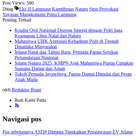
Post Views:
580
Ditag
Eks JI Lampung
Kamtibmas
Nataru
Stop Provokasi
Yayasan Mangkubumi Putra Lampung
Posting Terkait
Koalisi Ojol Nasional Dorong Sinergi dengan Polri Jaga
Keamanan Libur Natal dan Nataru
Mahasiswa UBK Apresiasi Kehadiran Polri di Tengah
Dinamika Masyarakat
Jelang Natal dan Tahun Baru, Pemuda Papua Serukan
Persaudaraan Nasional
Jelang Nataru 2025, KMPN Ajak Mahasiswa Papua Ciptakan
Suasana Damai dan Aman
Tokoh Pemuda Jayawijaya: Papua Damai Dimulai dari Peran
Anak Muda
oleh
Redaktur Brani
Ikuti Kami Pada
Navigasi pos
Pos sebelumnya
ASDP Diminta Tingkatkan Pengawasan EV Jelang