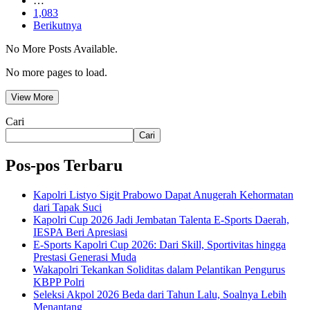
…
1,083
Berikutnya
No More Posts Available.
No more pages to load.
View More
Cari
Cari
Pos-pos Terbaru
Kapolri Listyo Sigit Prabowo Dapat Anugerah Kehormatan
dari Tapak Suci
Kapolri Cup 2026 Jadi Jembatan Talenta E-Sports Daerah,
IESPA Beri Apresiasi
E-Sports Kapolri Cup 2026: Dari Skill, Sportivitas hingga
Prestasi Generasi Muda
Wakapolri Tekankan Soliditas dalam Pelantikan Pengurus
KBPP Polri
Seleksi Akpol 2026 Beda dari Tahun Lalu, Soalnya Lebih
Menantang