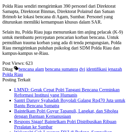
Polda Riau sendiri mengirimkan 390 personel dari Direktorat
Samapta, Direktorat Binmas, Direktorat Polairud dan Satuan
Brimob ke lokasi bencana di Agam, Sumbar. Personel yang
diturunkan memiliki kemampuan khusus dalam SAR.
Selain itu, Polda Riau juga menurunkan tim anjing pelacak (K-9)
untuk membantu percepatan pencarian korban bencana. Untuk
pemulihan trauma korban yang ada di tenda pengungsian, Polda
Riau mengirimkan puluhan psikolog dari SDM Polda Riau dan
kampus-kampus se-Riau.
Post Views:
623
Ditag
bencana alam
bencana sumatera
dvi
identifikasi jenazah
Polda Riau
Posting Terkait
LMND: Gerak Cepat Polri Tangani Bencana Cerminkan
Reformasi Institusi yang Humanis
Santri Darusy Syahadah Boyolali Galang Rp470 Juta untuk
Bantu Bencana Sumatra
Baintelkam Polri Guyur Tapanuli, Langkat, dan Sibolga
dengan Bantuan Kemanusiaan
Respons Sigap! Baintelkam Polri Distribusikan Ribuan
Peralatan ke Sumbar