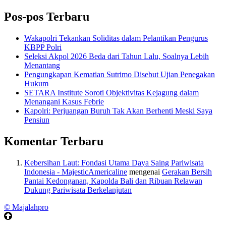
Pos-pos Terbaru
Wakapolri Tekankan Soliditas dalam Pelantikan Pengurus
KBPP Polri
Seleksi Akpol 2026 Beda dari Tahun Lalu, Soalnya Lebih
Menantang
Pengungkapan Kematian Sutrimo Disebut Ujian Penegakan
Hukum
SETARA Institute Soroti Objektivitas Kejagung dalam
Menangani Kasus Febrie
Kapolri: Perjuangan Buruh Tak Akan Berhenti Meski Saya
Pensiun
Komentar Terbaru
Kebersihan Laut: Fondasi Utama Daya Saing Pariwisata
Indonesia - MajesticAmericaline
mengenai
Gerakan Bersih
Pantai Kedonganan, Kapolda Bali dan Ribuan Relawan
Dukung Pariwisata Berkelanjutan
© Majalahpro