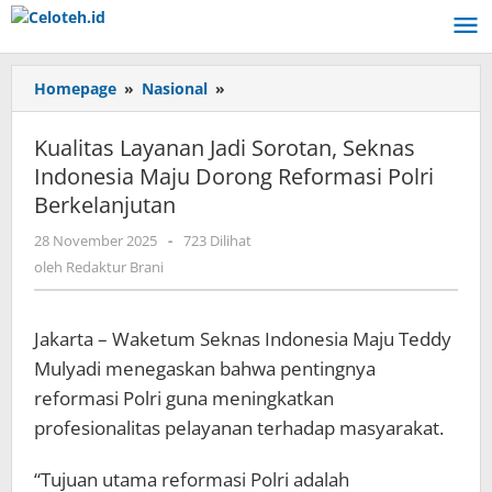
Lewati
ke
konten
Homepage
»
Nasional
»
Kualitas
Layanan
Jadi
Kualitas Layanan Jadi Sorotan, Seknas
Sorotan,
Indonesia Maju Dorong Reformasi Polri
Seknas
Berkelanjutan
Indonesia
Maju
28 November 2025
oleh
-
723 Dilihat
Dorong
Redaktur
oleh
Redaktur Brani
Reformasi
Brani
Polri
Berkelanjutan
Jakarta – Waketum Seknas Indonesia Maju Teddy
Mulyadi menegaskan bahwa pentingnya
reformasi Polri guna meningkatkan
profesionalitas pelayanan terhadap masyarakat.
“Tujuan utama reformasi Polri adalah