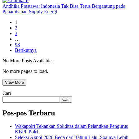
Andhika Prastawa: Indonesia Tak Bisa Terus Bergantung pada
Penambahan Supply Energi
1
2
3
…
98
Berikutnya
No More Posts Available.
No more pages to load.
View More
Cari
Cari
Pos-pos Terbaru
Wakapolri Tekankan Soliditas dalam Pelantikan Pengurus
KBPP Polri
Seleksi Akpol 2026 Beda dari Tahun Lalu, Soalnya Lebih