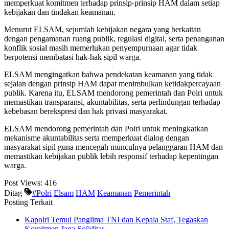
memperkuat komitmen terhadap prinsip-prinsip HAM dalam setiap
kebijakan dan tindakan keamanan.
Menurut ELSAM, sejumlah kebijakan negara yang berkaitan
dengan pengamanan ruang publik, regulasi digital, serta penanganan
konflik sosial masih memerlukan penyempurnaan agar tidak
berpotensi membatasi hak-hak sipil warga.
ELSAM mengingatkan bahwa pendekatan keamanan yang tidak
sejalan dengan prinsip HAM dapat menimbulkan ketidakpercayaan
publik. Karena itu, ELSAM mendorong pemerintah dan Polri untuk
memastikan transparansi, akuntabilitas, serta perlindungan terhadap
kebebasan berekspresi dan hak privasi masyarakat.
ELSAM mendorong pemerintah dan Polri untuk meningkatkan
mekanisme akuntabilitas serta memperkuat dialog dengan
masyarakat sipil guna mencegah munculnya pelanggaran HAM dan
memastikan kebijakan publik lebih responsif terhadap kepentingan
warga.
Post Views:
416
Ditag
#Polri
Elsam
HAM
Keamanan
Pemerintah
Posting Terkait
Kapolri Temui Panglima TNI dan Kepala Staf, Tegaskan
Komitmen Jaga Soliditas