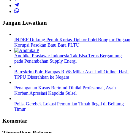
Jangan Lewatkan
INDEF Dukung Penuh Kortas Tipikor Polri Bongkar Dugaan
Korupsi Pasokan Batu Bara PLTU
Andhika Prastawa: Indonesia Tak Bisa Terus Bergantung
pada Penambahan Supply Energi
Bareskrim Polri Rampas Rp58 Miliar Aset Judi Online, Hasil
TPPU Diserahkan ke Negara
Penanganan Kasus Bertrand Dinilai Profesional, Ayah
Korban Apresiasi Kapolda Sulsel
Polisi Gerebek Lokasi Pemurnian Timah Ilegal di Belitung
Timur
Komentar
Tinggalkan Balasan