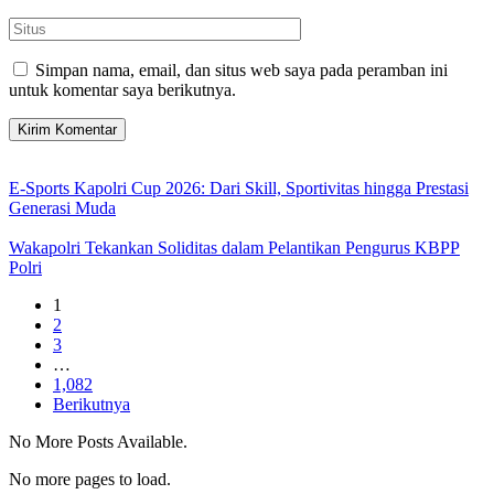
Simpan nama, email, dan situs web saya pada peramban ini
untuk komentar saya berikutnya.
E-Sports Kapolri Cup 2026: Dari Skill, Sportivitas hingga Prestasi
Generasi Muda
Wakapolri Tekankan Soliditas dalam Pelantikan Pengurus KBPP
Polri
1
2
3
…
1,082
Berikutnya
No More Posts Available.
No more pages to load.