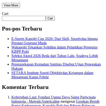
View More
Cari
Cari
Pos-pos Terbaru
E-Sports Kapolri Cup 2026: Dari Skill, Sportivitas hingga
Prestasi Generasi Muda
Wakapolri Tekankan Soliditas dalam Pelantikan Pengurus
KBPP Polri
Seleksi Akpol 2026 Beda dari Tahun Lalu, Soalnya Lebih
Menantang
Pengungkapan Kematian Sutrimo Disebut Ujian Penegakan
Hukum
SETARA Institute Soroti Objektivitas Kejagung dalam
Menangani Kasus Febrie
Komentar Terbaru
Kebersihan Laut: Fondasi Utama Daya Saing Pariwisata
Indonesia - MajesticAmericaline
mengenai
Gerakan Bersih
Pantai Kedonganan, Kapolda Bali dan Ribuan Relawan