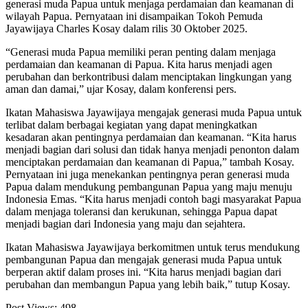
generasi muda Papua untuk menjaga perdamaian dan keamanan di
wilayah Papua. Pernyataan ini disampaikan Tokoh Pemuda
Jayawijaya Charles Kosay dalam rilis 30 Oktober 2025.
“Generasi muda Papua memiliki peran penting dalam menjaga
perdamaian dan keamanan di Papua. Kita harus menjadi agen
perubahan dan berkontribusi dalam menciptakan lingkungan yang
aman dan damai,” ujar Kosay, dalam konferensi pers.
Ikatan Mahasiswa Jayawijaya mengajak generasi muda Papua untuk
terlibat dalam berbagai kegiatan yang dapat meningkatkan
kesadaran akan pentingnya perdamaian dan keamanan. “Kita harus
menjadi bagian dari solusi dan tidak hanya menjadi penonton dalam
menciptakan perdamaian dan keamanan di Papua,” tambah Kosay.
Pernyataan ini juga menekankan pentingnya peran generasi muda
Papua dalam mendukung pembangunan Papua yang maju menuju
Indonesia Emas. “Kita harus menjadi contoh bagi masyarakat Papua
dalam menjaga toleransi dan kerukunan, sehingga Papua dapat
menjadi bagian dari Indonesia yang maju dan sejahtera.
Ikatan Mahasiswa Jayawijaya berkomitmen untuk terus mendukung
pembangunan Papua dan mengajak generasi muda Papua untuk
berperan aktif dalam proses ini. “Kita harus menjadi bagian dari
perubahan dan membangun Papua yang lebih baik,” tutup Kosay.
Post Views:
498