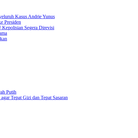
eluruh Kasus Andrie Yunus
ke Presiden
 Kepolisian Segera Direvisi
sama
ukan
ah Putih
gar Tepat Gizi dan Tepat Sasaran