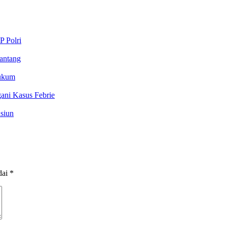
P Polri
antang
Hukum
ani Kasus Febrie
siun
dai
*