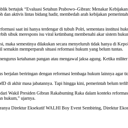
ublik bertajuk “Evaluasi Setahun Prabowo–Gibran: Menakar Kebijakan
oh dan aktivis lintas bidang hadir, membedah arah kebijakan pemerintah
si saat ini hanya terdengar di tubuh Polri, sementara institusi h
ebih sibuk merespons isu viral ketimbang membenahi akar sistem huku
si, maka semestinya dilakukan secara menyeluruh tidak hanya di Kepoli
ipil semakin memperparah situasi reformasi hukum yang belum tuntas.
mengurus ketahanan pangan atau mengawal jaksa agung. Ketika militer 
s berjalan beriringan dengan reformasi lembaga hukum lainnya agar t
MD di akhir masa jabatannya. Tapi hingga kini, pemerintah belum ter
n dari Wakil Presiden Gibran Rakabuming Raka dalam konteks reformas
an hukum,” ujarnya.
ntaranya Direktur Eksekutif WALHI Boy Event Sembiring, Direktur Eko