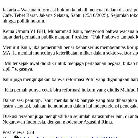
Jakarta – Wacana reformasi hukum kembali mencuat dalam diskusi p
Cafe, Tebet Barat, Jakarta Selatan, Sabtu (25/10/2025). Sejumlah tok
hingga politik hukum.
Ketua Umum YLBHI, Muhammad Isnur, menyoroti bahwa wacana reforma
luput dari perhatian publik maupun Presiden. “Pak Prabowo tampak l
Menurut Isnur, jika pemerintah benar-benar serius memberantas korup
MA. Ia menilai munculnya keterlibatan militer dalam sektor-sektor s
“Militer sejak awal dididik untuk menjaga pertahanan negara, bukan 
sipil,” tegasnya.
Isnur juga mengingatkan bahwa reformasi Polri yang digaungkan haru
“Kita pernah punya cetak biru reformasi hukum yang ditulis Mahfud 
Dalam sesi penutup, Isnur menilai tidak banyak yang bisa diharapka
justru stagnasi, bahkan kemunduran dalam hal independensi penegak
Diskusi tersebut juga menghadirkan sejumlah narasumber lain, di a
Negarawan Indonesia, dengan moderator Agustini Rima.
Post Views:
624