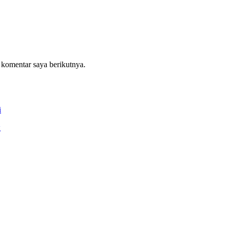
 komentar saya berikutnya.
i
g