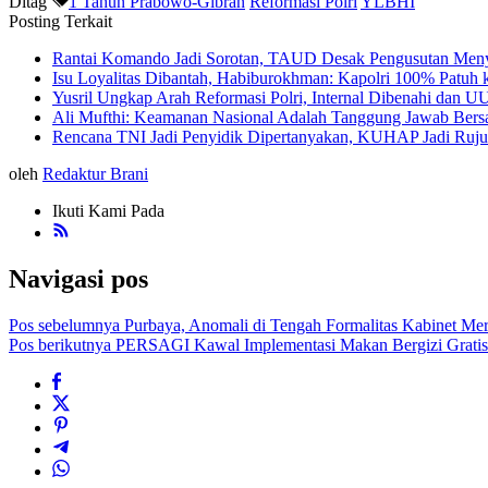
Ditag
1 Tahun Prabowo-Gibran
Reformasi Polri
YLBHI
Posting Terkait
Rantai Komando Jadi Sorotan, TAUD Desak Pengusutan Meny
Isu Loyalitas Dibantah, Habiburokhman: Kapolri 100% Patuh 
Yusril Ungkap Arah Reformasi Polri, Internal Dibenahi dan UU
Ali Mufthi: Keamanan Nasional Adalah Tanggung Jawab Ber
Rencana TNI Jadi Penyidik Dipertanyakan, KUHAP Jadi Ruj
oleh
Redaktur Brani
Ikuti Kami Pada
Navigasi pos
Pos sebelumnya
Purbaya, Anomali di Tengah Formalitas Kabinet Mer
Pos berikutnya
PERSAGI Kawal Implementasi Makan Bergizi Gratis a