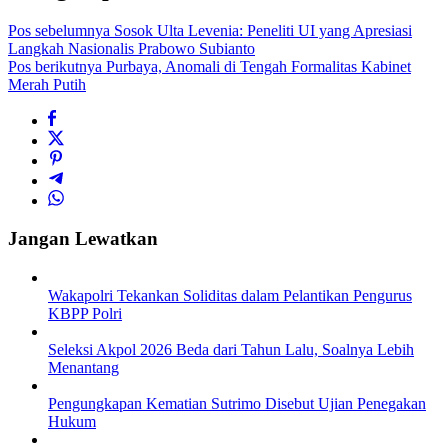
Pos sebelumnya
Sosok Ulta Levenia: Peneliti UI yang Apresiasi
Langkah Nasionalis Prabowo Subianto
Pos berikutnya
Purbaya, Anomali di Tengah Formalitas Kabinet
Merah Putih
Jangan Lewatkan
Wakapolri Tekankan Soliditas dalam Pelantikan Pengurus
KBPP Polri
Seleksi Akpol 2026 Beda dari Tahun Lalu, Soalnya Lebih
Menantang
Pengungkapan Kematian Sutrimo Disebut Ujian Penegakan
Hukum