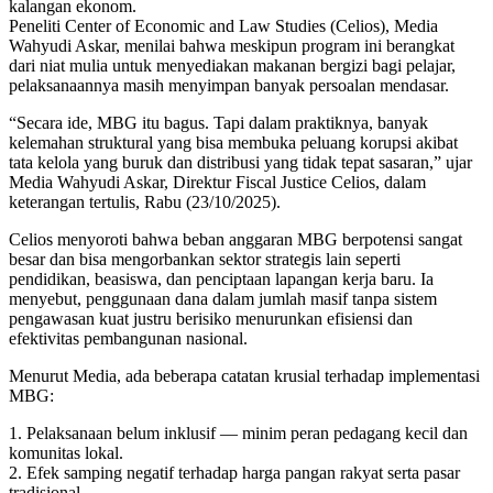
kalangan ekonom.
Peneliti Center of Economic and Law Studies (Celios), Media
Wahyudi Askar, menilai bahwa meskipun program ini berangkat
dari niat mulia untuk menyediakan makanan bergizi bagi pelajar,
pelaksanaannya masih menyimpan banyak persoalan mendasar.
“Secara ide, MBG itu bagus. Tapi dalam praktiknya, banyak
kelemahan struktural yang bisa membuka peluang korupsi akibat
tata kelola yang buruk dan distribusi yang tidak tepat sasaran,” ujar
Media Wahyudi Askar, Direktur Fiscal Justice Celios, dalam
keterangan tertulis, Rabu (23/10/2025).
Celios menyoroti bahwa beban anggaran MBG berpotensi sangat
besar dan bisa mengorbankan sektor strategis lain seperti
pendidikan, beasiswa, dan penciptaan lapangan kerja baru. Ia
menyebut, penggunaan dana dalam jumlah masif tanpa sistem
pengawasan kuat justru berisiko menurunkan efisiensi dan
efektivitas pembangunan nasional.
Menurut Media, ada beberapa catatan krusial terhadap implementasi
MBG:
1. Pelaksanaan belum inklusif — minim peran pedagang kecil dan
komunitas lokal.
2. Efek samping negatif terhadap harga pangan rakyat serta pasar
tradisional.