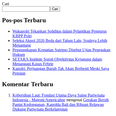
Cari
Cari
Pos-pos Terbaru
Wakapolri Tekankan Soliditas dalam Pelantikan Pengurus
KBPP Polri
Seleksi Akpol 2026 Beda dari Tahun Lalu, Soalnya Lebih
Menantang
Pengungkapan Kematian Sutrimo Disebut Ujian Penegakan
Hukum
SETARA Institute Soroti Objektivitas Kejagung dalam
Menangani Kasus Febrie
Kapolri: Perjuangan Buruh Tak Akan Berhenti Meski Saya
Pensiun
Komentar Terbaru
Kebersihan Laut: Fondasi Utama Daya Saing Pariwisata
Indonesia - MajesticAmericaline
mengenai
Gerakan Bersih
Pantai Kedonganan, Kapolda Bali dan Ribuan Relawan
Dukung Pariwisata Berkelanjutan