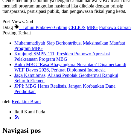
Celios menutup laporannya dengan catatan bahwa MBG masih bisa
menjadi program unggulan nasional jika dikelola dengan prinsip
transparansi, partisipasi publik, dan pengawasan fiskal yang ketat.
Post Views:
554
Ditag
1 Tahun Prabowo-Gibran
CELIOS
MBG
Prabowo-Gibran
Posting Terkait
Muhammadiyah Siap Berkontribusi Maksimalkan Manfaat
Program MBG
Kunjungi SMPN 111, Presiden Prabowo Apresiasi
Pelaksanaan Program MBG
Buku MBG ‘Rasa Bhayangkara Nusantara’ Dipamerkan di
WEF Davos 2026, Perkuat Diplomasi Indonesia
Jaga Kamtibmas, Aliansi Penolak Geothermal Rangkul
Seluruh Elemen
JPPI: MBG Harus Realistis, Jangan Korbankan Dana
Pendidikan
oleh
Redaktur Brani
Ikuti Kami Pada
Navigasi pos