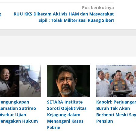
Pos berikutnya
g
RUU KKS Dikecam Aktivis HAM dan Masyarakat
Sipil : Tolak Militerisasi Ruang Siber!
Pengungkapan
SETARA Institute
Kapolri: Perjuanga
Kematian Sutrimo
Soroti Objektivitas
Buruh Tak Akan
Disebut Ujian
Kejagung dalam
Berhenti Meski Sa
Penegakan Hukum
Menangani Kasus
Pensiun
Febrie