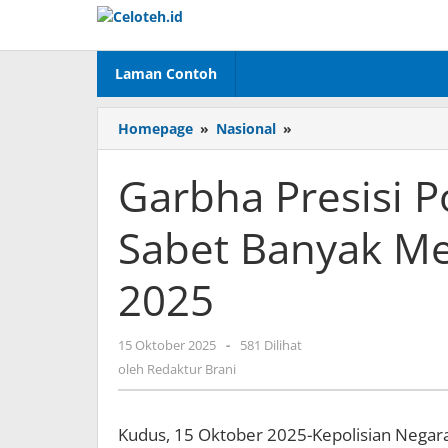
Lewati
ke
konten
Laman Contoh
Homepage
»
Nasional
»
Garbha
Presisi
Polri
Garbha Presisi P
Tampil
Gemilang,
Sabet Banyak Med
Sabet
Banyak
Medali
2025
di
PON
Beladiri
15 Oktober 2025
oleh
-
581 Dilihat
2025
Redaktur
oleh
Redaktur Brani
Brani
Kudus, 15 Oktober 2025-Kepolisian Negara 