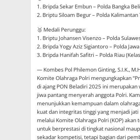
1. Bripda Sekar Embun – Polda Bangka Belit
2. Briptu Siloam Begur – Polda Kalimantan 
🥉 Medali Perunggu:
1. Briptu Johansen Visenzo – Polda Sulaw
2. Bripda Yogy Aziz Sigiantoro – Polda Jaw
3. Bripda Hanifah Safitri – Polda Riau (Kela
— Kombes Pol Philemon Ginting, S.I.K., M.
Komite Olahraga Polri mengungkapkan “Prest
di ajang PON Beladiri 2025 ini merupakan w
jiwa pantang menyerah anggota Polri. Kam
menunjukkan kemampuan dalam olahraga be
kuat dan integritas tinggi yang menjadi jat
melalui Komite Olahraga Polri (KOP) akan 
untuk berprestasi di tingkat nasional maup
sekadar kompetisi, tetapi bagian dari pe