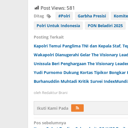
Post Views:
581
Ditag
#Polri
Garbha Presisi
Komite
Polri Untuk Indonesia
PON Beladiri 2025
Posting Terkait
Kapolri Temui Panglima TNI dan Kepala Staf, T
Wakapolri Dianugerahi Gelar The Visionary Lead
Unissula Beri Penghargaan The Visionary Leade
Yudi Purnomo Dukung Kortas Tipikor Bongkar 
Burhanuddin Muhtadi Kritik Survei IndexMundi
oleh
Redaktur Brani
Ikuti Kami Pada
Navigasi
Pos sebelumnya