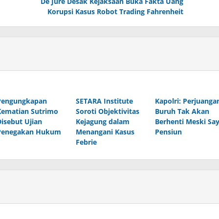
De Jure Desak Kejaksaan Buka Fakta Uang
Korupsi Kasus Robot Trading Fahrenheit
Pengungkapan
SETARA Institute
Kapolri: Perjuanga
Kematian Sutrimo
Soroti Objektivitas
Buruh Tak Akan
Disebut Ujian
Kejagung dalam
Berhenti Meski Sa
Penegakan Hukum
Menangani Kasus
Pensiun
Febrie