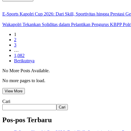
E-Sports Kapolri Cup 2026: Dari Skill, Sportivitas hingga Prestasi 
Wakapolri Tekankan Soliditas dalam Pelantikan Pengurus KBPP Polr
1
2
3
…
1,082
Berikutnya
No More Posts Available.
No more pages to load.
View More
Cari
Cari
Pos-pos Terbaru