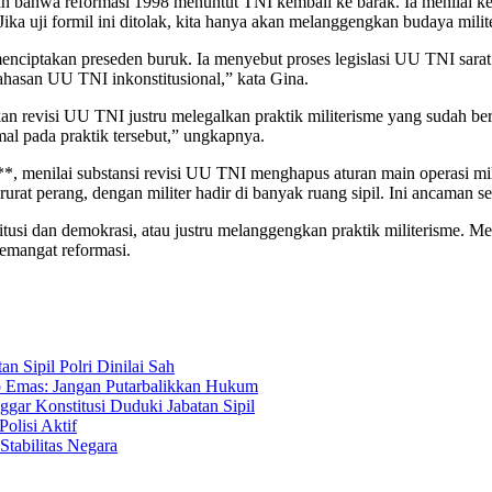
n bahwa reformasi 1998 menuntut TNI kembali ke barak. Ia menilai kete
ka uji formil ini ditolak, kita hanya akan melanggengkan budaya milite
nciptakan preseden buruk. Ia menyebut proses legislasi UU TNI sarat k
ahasan UU TNI inkonstitusional,” kata Gina.
 revisi UU TNI justru melegalkan praktik militerisme yang sudah berl
mal pada praktik tersebut,” ungkapnya.
af**, menilai substansi revisi UU TNI menghapus aturan main operasi mi
arurat perang, dengan militer hadir di banyak ruang sipil. Ini ancaman s
nstitusi dan demokrasi, atau justru melanggengkan praktik militerisme
emangat reformasi.
 Sipil Polri Dinilai Sah
do Emas: Jangan Putarbalikkan Hukum
ar Konstitusi Duduki Jabatan Sipil
olisi Aktif
Stabilitas Negara