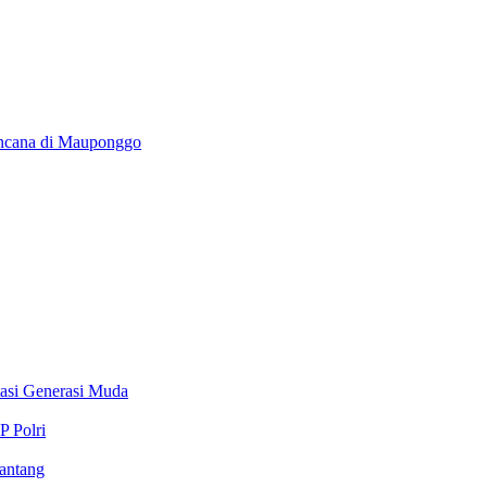
encana di Mauponggo
stasi Generasi Muda
P Polri
antang