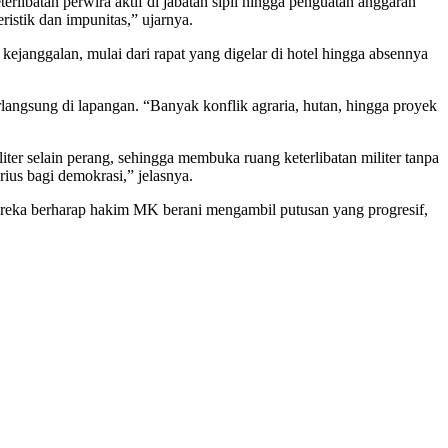
rlibatan perwira aktif di jabatan sipil hingga penguatan anggaran
ristik dan impunitas,” ujarnya.
ejanggalan, mulai dari rapat yang digelar di hotel hingga absennya
angsung di lapangan. “Banyak konflik agraria, hutan, hingga proyek
liter selain perang, sehingga membuka ruang keterlibatan militer tanpa
erius bagi demokrasi,” jelasnya.
. Mereka berharap hakim MK berani mengambil putusan yang progresif,