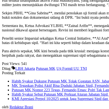
Hal senada disampaikan aktivis Fatia Maulidiyanti, yang mengingatka
militer justru menunjukkan dwifungsi TNI masih terus berlangsung. “Ji
Sekjen PBHI, **Gina Sabrina**, menilai penolakan uji formil akan me
bukti notulen dan dokumentasi sidang di DPR. “Ini bukti nyata pemb
Sementara itu, Ketua Advokasi YLBHI, **Zainal Arifin**, menegaskan
nasional dikawal aparat berseragam. Revisi ini memberi legalisasi for
Peneliti senior Imparsial sekaligus Ketua Central Initiative, **Al Ar
batas di kehidupan sipil. “Hari ini kita seperti hidup dalam keadaan d
Para aktivis sepakat, MK kini berada pada titik krusial: menjaga ko
berpihak pada rakyat, dan menegakkan supremasi sipil sebagaimana s
Post Views:
541
Ditag
LBH Jakarta
Putusan MK
Uji Formil UU TNI
Posting Terkait
Habib Syakur Dukung Putusan MK Tolak Gugatan ASN, Jabatan
MK Tegaskan Polisi Aktif Bisa Duduki Jabatan Sipil, Fernan
Putusan MK Nomor 223 Tegas, Fernando Emas: Polri Tak Langg
Habib Syakur Sebut Putusan MK Perkuat Aturan Jabatan Sipil P
KMI Apresiasi Perpol 10/2025 untuk Jaga Supremasi Sipil dan 
oleh
Redaktur Brani