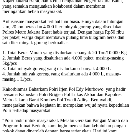
Kajari Jakarta Barat, dan Ketua Pengadilan Negeri Jakarta Barat,
yang semakin menguatkan kolaborasi dalam membantu
meringankan beban masyarakat.
Antusiasme masyarakat terlihat luar biasa. Hanya dalam hitungan
jam, 20 ton beras dan 4.000 liter minyak goreng yang disediakan
Polres Metro Jakarta Barat habis terjual. Dengan harga Rp50 ribu
per paket, warga dapat membawa pulang lima kilogram beras dan
satu liter minyak goreng berkualitas.
1. Total Beras Murah yang disalurkan sebanyak 20 Ton/10.000 Kg
2. Jumlah Beras yang disalurkan ada 4.000 paket, masing-masing
5kg/pcs
3. Total minyak goreng yang disalurkan sebanyak 4.000 L
4. Jumlah minyak goreng yang disalurkan ada 4.000 L, masing-
masing 1 L/pcs.
Kakorbinmas Baharkam Polri Irjen Pol Edy Murbowo, yang hadir
bersama Kapuskeu Polri Brigjen Pol Lukas Akbar dan Kapolres
Metro Jakarta Barat Kombes Pol Twedi Aditya Bennyahdi,
menegaskan bahwa kegiatan ini merupakan wujud nyata kepedulian
Polri terhadap masyarakat.
“Polri hadir untuk masyarakat. Melalui Gerakan Pangan Murah dan
Program Jumat Berkah, kami ingin memastikan kebutuhan pangan
pokok dapat diperoleh dengan harga terjangkau. Hari ini kami