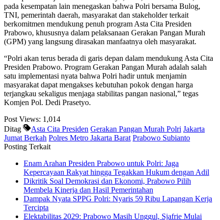
pada kesempatan lain menegaskan bahwa Polri bersama Bulog,
TNI, pemerintah daerah, masyarakat dan stakeholder terkait
berkomitmen mendukung penuh program Asta Cita Presiden
Prabowo, khususnya dalam pelaksanaan Gerakan Pangan Murah
(GPM) yang langsung dirasakan manfaatnya oleh masyarakat.
“Polri akan terus berada di garis depan dalam mendukung Asta Cita
Presiden Prabowo. Program Gerakan Pangan Murah adalah salah
satu implementasi nyata bahwa Polri hadir untuk menjamin
masyarakat dapat mengakses kebutuhan pokok dengan harga
terjangkau sekaligus menjaga stabilitas pangan nasional,” tegas
Komjen Pol. Dedi Prasetyo.
Post Views:
1,014
Ditag
Asta Cita Presiden
Gerakan Pangan Murah Polri
Jakarta
Jumat Berkah
Polres Metro Jakarta Barat
Prabowo Subianto
Posting Terkait
Enam Arahan Presiden Prabowo untuk Polri: Jaga
Kepercayaan Rakyat hingga Tegakkan Hukum dengan Adil
Dikritik Soal Demokrasi dan Ekonomi, Prabowo Pilih
Membela Kinerja dan Hasil Pemerintahan
Dampak Nyata SPPG Polri: Nyaris 59 Ribu Lapangan Kerja
Tercipta
Elektabilitas 2029: Prabowo Masih Unggul, Sjafrie Mulai