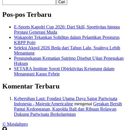
Cari
Pos-pos Terbaru
E-Sports Kapolri Cup 2026: Dari Skill, Sportivitas hingga
Prestasi Generasi Muda
Wakapolri Tekankan Soliditas dalam Pelantikan Pengurus
KBPP Polri
Seleksi Akpol 2026 Beda dari Tahun Lalu, Soalnya Lebih
Menantang
Pengungkapan Kematian Sutrimo Disebut Ujian Penegakan
Hukum
SETARA Institute Soroti Objektivitas Kejagung dalam
Menangani Kasus Febrie
Komentar Terbaru
Kebersihan Laut: Fondasi Utama Daya Saing Pariwisata
Indonesia - MajesticAmericaline
mengenai
Gerakan Bersih
Pantai Kedonganan, Kapolda Bali dan Ribuan Relawan
Dukung Pariwisata Berkelanjutan
© Majalahpro