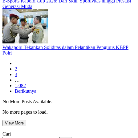
E-Sports Kapolri Cup 2026: Dari Skill, Sportivitas hingga Prestasi
Generasi Muda
Wakapolri Tekankan Soliditas dalam Pelantikan Pengurus KBPP
Polri
1
2
3
…
1,082
Berikutnya
No More Posts Available.
No more pages to load.
View More
Cari