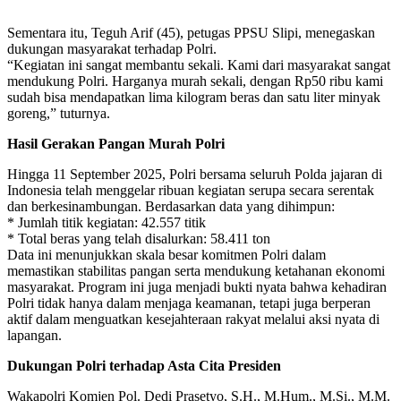
Sementara itu, Teguh Arif (45), petugas PPSU Slipi, menegaskan
dukungan masyarakat terhadap Polri.
“Kegiatan ini sangat membantu sekali. Kami dari masyarakat sangat
mendukung Polri. Harganya murah sekali, dengan Rp50 ribu kami
sudah bisa mendapatkan lima kilogram beras dan satu liter minyak
goreng,” tuturnya.
Hasil Gerakan Pangan Murah Polri
Hingga 11 September 2025, Polri bersama seluruh Polda jajaran di
Indonesia telah menggelar ribuan kegiatan serupa secara serentak
dan berkesinambungan. Berdasarkan data yang dihimpun:
* Jumlah titik kegiatan: 42.557 titik
* Total beras yang telah disalurkan: 58.411 ton
Data ini menunjukkan skala besar komitmen Polri dalam
memastikan stabilitas pangan serta mendukung ketahanan ekonomi
masyarakat. Program ini juga menjadi bukti nyata bahwa kehadiran
Polri tidak hanya dalam menjaga keamanan, tetapi juga berperan
aktif dalam menguatkan kesejahteraan rakyat melalui aksi nyata di
lapangan.
Dukungan Polri terhadap Asta Cita Presiden
Wakapolri Komjen Pol. Dedi Prasetyo, S.H., M.Hum., M.Si., M.M.