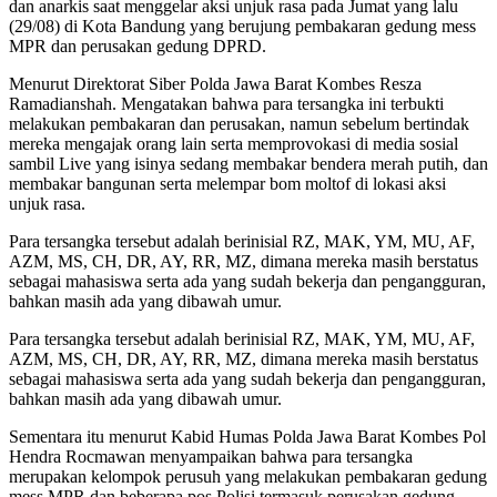
dan anarkis saat menggelar aksi unjuk rasa pada Jumat yang lalu
(29/08) di Kota Bandung yang berujung pembakaran gedung mess
MPR dan perusakan gedung DPRD.
Menurut Direktorat Siber Polda Jawa Barat Kombes Resza
Ramadianshah. Mengatakan bahwa para tersangka ini terbukti
melakukan pembakaran dan perusakan, namun sebelum bertindak
mereka mengajak orang lain serta memprovokasi di media sosial
sambil Live yang isinya sedang membakar bendera merah putih, dan
membakar bangunan serta melempar bom moltof di lokasi aksi
unjuk rasa.
Para tersangka tersebut adalah berinisial RZ, MAK, YM, MU, AF,
AZM, MS, CH, DR, AY, RR, MZ, dimana mereka masih berstatus
sebagai mahasiswa serta ada yang sudah bekerja dan pengangguran,
bahkan masih ada yang dibawah umur.
Para tersangka tersebut adalah berinisial RZ, MAK, YM, MU, AF,
AZM, MS, CH, DR, AY, RR, MZ, dimana mereka masih berstatus
sebagai mahasiswa serta ada yang sudah bekerja dan pengangguran,
bahkan masih ada yang dibawah umur.
Sementara itu menurut Kabid Humas Polda Jawa Barat Kombes Pol
Hendra Rocmawan menyampaikan bahwa para tersangka
merupakan kelompok perusuh yang melakukan pembakaran gedung
mess MPR dan beberapa pos Polisi termasuk perusakan gedung