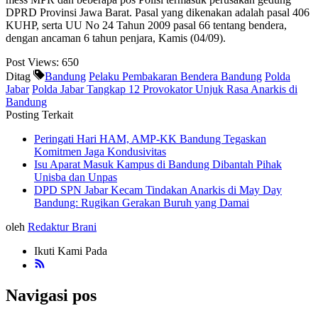
DPRD Provinsi Jawa Barat. Pasal yang dikenakan adalah pasal 406
KUHP, serta UU No 24 Tahun 2009 pasal 66 tentang bendera,
dengan ancaman 6 tahun penjara, Kamis (04/09).
Post Views:
650
Ditag
Bandung
Pelaku Pembakaran Bendera Bandung
Polda
Jabar
Polda Jabar Tangkap 12 Provokator Unjuk Rasa Anarkis di
Bandung
Posting Terkait
Peringati Hari HAM, AMP-KK Bandung Tegaskan
Komitmen Jaga Kondusivitas
Isu Aparat Masuk Kampus di Bandung Dibantah Pihak
Unisba dan Unpas
DPD SPN Jabar Kecam Tindakan Anarkis di May Day
Bandung: Rugikan Gerakan Buruh yang Damai
oleh
Redaktur Brani
Ikuti Kami Pada
Navigasi pos