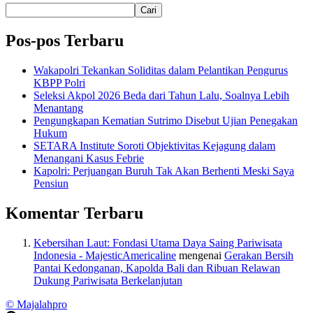
Cari
Pos-pos Terbaru
Wakapolri Tekankan Soliditas dalam Pelantikan Pengurus
KBPP Polri
Seleksi Akpol 2026 Beda dari Tahun Lalu, Soalnya Lebih
Menantang
Pengungkapan Kematian Sutrimo Disebut Ujian Penegakan
Hukum
SETARA Institute Soroti Objektivitas Kejagung dalam
Menangani Kasus Febrie
Kapolri: Perjuangan Buruh Tak Akan Berhenti Meski Saya
Pensiun
Komentar Terbaru
Kebersihan Laut: Fondasi Utama Daya Saing Pariwisata
Indonesia - MajesticAmericaline
mengenai
Gerakan Bersih
Pantai Kedonganan, Kapolda Bali dan Ribuan Relawan
Dukung Pariwisata Berkelanjutan
© Majalahpro