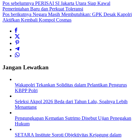
Pos sebelumnya
PERISAI SI Jakarta Utara Siap Kawal
Pemerintahan Baru dan Perkuat Toleransi
Pos berikutnya
Negara Masih Membutuhkan: GPK Desak Kapolri
Aktifkan Kembali Kompol Cosmas
Jangan Lewatkan
Wakapolri Tekankan Soliditas dalam Pelantikan Pengurus
KBPP Polri
Seleksi Akpol 2026 Beda dari Tahun Lalu, Soalnya Lebih
Menantang
Pengungkapan Kematian Sutrimo Disebut Ujian Penegakan
Hukum
SETARA Institute Soroti Objektivitas Kejagung dalam