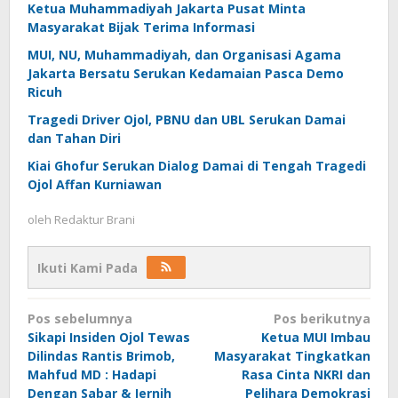
Ketua Muhammadiyah Jakarta Pusat Minta
Masyarakat Bijak Terima Informasi
MUI, NU, Muhammadiyah, dan Organisasi Agama
Jakarta Bersatu Serukan Kedamaian Pasca Demo
Ricuh
Tragedi Driver Ojol, PBNU dan UBL Serukan Damai
dan Tahan Diri
Kiai Ghofur Serukan Dialog Damai di Tengah Tragedi
Ojol Affan Kurniawan
oleh
Redaktur Brani
Ikuti Kami Pada
Navigasi
Pos sebelumnya
Pos berikutnya
pos
Sikapi Insiden Ojol Tewas
Ketua MUI Imbau
Dilindas Rantis Brimob,
Masyarakat Tingkatkan
Mahfud MD : Hadapi
Rasa Cinta NKRI dan
Dengan Sabar & Jernih
Pelihara Demokrasi