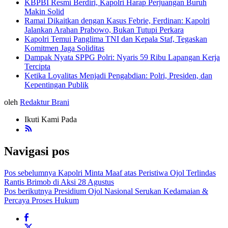
KBPBI Resmi Berdiri, Kapolri Harap Perjuangan Buruh
Makin Solid
Ramai Dikaitkan dengan Kasus Febrie, Ferdinan: Kapolri
Jalankan Arahan Prabowo, Bukan Tutupi Perkara
Kapolri Temui Panglima TNI dan Kepala Staf, Tegaskan
Komitmen Jaga Soliditas
Dampak Nyata SPPG Polri: Nyaris 59 Ribu Lapangan Kerja
Tercipta
Ketika Loyalitas Menjadi Pengabdian: Polri, Presiden, dan
Kepentingan Publik
oleh
Redaktur Brani
Ikuti Kami Pada
Navigasi pos
Pos sebelumnya
Kapolri Minta Maaf atas Peristiwa Ojol Terlindas
Rantis Brimob di Aksi 28 Agustus
Pos berikutnya
Presidium Ojol Nasional Serukan Kedamaian &
Percaya Proses Hukum