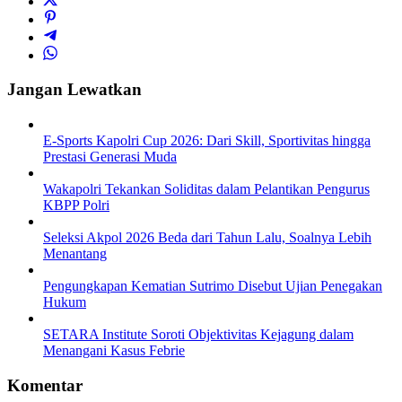
Jangan Lewatkan
E-Sports Kapolri Cup 2026: Dari Skill, Sportivitas hingga
Prestasi Generasi Muda
Wakapolri Tekankan Soliditas dalam Pelantikan Pengurus
KBPP Polri
Seleksi Akpol 2026 Beda dari Tahun Lalu, Soalnya Lebih
Menantang
Pengungkapan Kematian Sutrimo Disebut Ujian Penegakan
Hukum
SETARA Institute Soroti Objektivitas Kejagung dalam
Menangani Kasus Febrie
Komentar