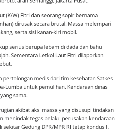
ubroto, arah Semanggi, Jakarta Pusat.
t (K/W) Fitri dan seorang sopir bernama
han) dirusak secara brutal. Massa melempari
ang, serta sisi kanan-kiri mobil.
cukup serius berupa lebam di dada dan bahu
ajah. Sementara Letkol Laut Fitri dilaporkan
ebut.
pertolongan medis dari tim kesehatan Satkes
mba-Lumba untuk pemulihan. Kendaraan dinas
 yang sama.
ugian akibat aksi massa yang disusupi tindakan
kan menindak tegas pelaku perusakan kendaraan
 sekitar Gedung DPR/MPR RI tetap kondusif.