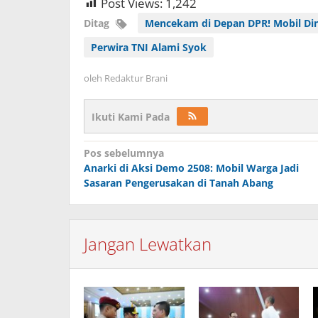
Post Views:
1,242
Ditag
Mencekam di Depan DPR! Mobil Di
Perwira TNI Alami Syok
oleh
Redaktur Brani
Ikuti Kami Pada
Navigasi
Pos sebelumnya
Anarki di Aksi Demo 2508: Mobil Warga Jadi
pos
Sasaran Pengerusakan di Tanah Abang
Jangan Lewatkan