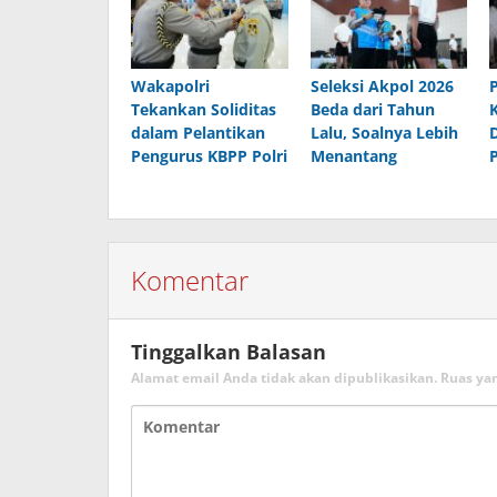
Wakapolri
Seleksi Akpol 2026
Tekankan Soliditas
Beda dari Tahun
dalam Pelantikan
Lalu, Soalnya Lebih
Pengurus KBPP Polri
Menantang
Komentar
Tinggalkan Balasan
Alamat email Anda tidak akan dipublikasikan.
Ruas ya