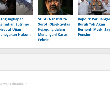
Pengungkapan
SETARA Institute
Kapolri: Perjuanga
Kematian Sutrimo
Soroti Objektivitas
Buruh Tak Akan
Disebut Ujian
Kejagung dalam
Berhenti Meski Sa
Penegakan Hukum
Menangani Kasus
Pensiun
Febrie
ng wajib ditandai
*