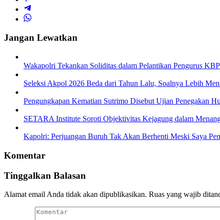
Jangan Lewatkan
Wakapolri Tekankan Soliditas dalam Pelantikan Pengurus KBP
Seleksi Akpol 2026 Beda dari Tahun Lalu, Soalnya Lebih Men
Pengungkapan Kematian Sutrimo Disebut Ujian Penegakan 
SETARA Institute Soroti Objektivitas Kejagung dalam Menang
Kapolri: Perjuangan Buruh Tak Akan Berhenti Meski Saya Pen
Komentar
Tinggalkan Balasan
Alamat email Anda tidak akan dipublikasikan.
Ruas yang wajib ditan