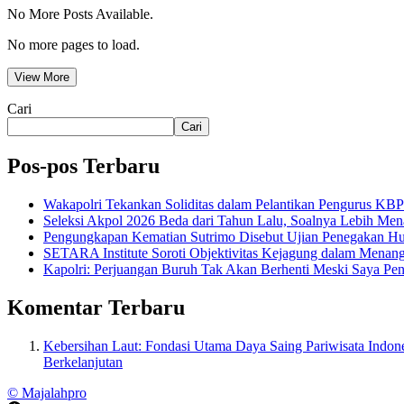
No More Posts Available.
No more pages to load.
View More
Cari
Cari
Pos-pos Terbaru
Wakapolri Tekankan Soliditas dalam Pelantikan Pengurus KBP
Seleksi Akpol 2026 Beda dari Tahun Lalu, Soalnya Lebih Men
Pengungkapan Kematian Sutrimo Disebut Ujian Penegakan 
SETARA Institute Soroti Objektivitas Kejagung dalam Menang
Kapolri: Perjuangan Buruh Tak Akan Berhenti Meski Saya Pen
Komentar Terbaru
Kebersihan Laut: Fondasi Utama Daya Saing Pariwisata Indone
Berkelanjutan
© Majalahpro