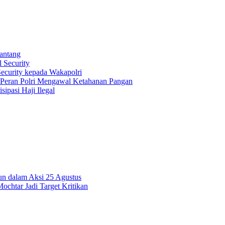
antang
 Security
Security kepada Wakapolri
 Peran Polri Mengawal Ketahanan Pangan
ipasi Haji Ilegal
n dalam Aksi 25 Agustus
ochtar Jadi Target Kritikan