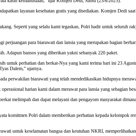
yata kasih kemanusiaan,” ujar Komjen Dedi, Sabtu (23/8/2025).
ndapatkan layanan kesehatan gratis yang disediakan. Komjen Dedi saat
ang. Seperti yang selalu kami tegaskan, Polri hadir untuk seluruh ra
gi perjuangan para biarawati dan lansia yang merupakan bagian berhar
h. Adapun bansos yang diberikan yakni sebanyak 220 paket.
h untuk perhatian dan berkat-Nya yang kami terima hari ini 23 Agus
Tyas Dalem,” ujarnya.
da perwakilan biarawati yang telah mendedikasikan hidupnya merawat p
uk operasional harian kami dalam merawat para lansia yang sebagian bes
, berkat melimpah dan dapat melayani dan pengayom masyarakat diman
 nyata komitmen Polri dalam memberikan perhatian kepada kelompok ren
iarawati untuk keselamatan bangsa dan keutuhan NKRI, memperlihatka