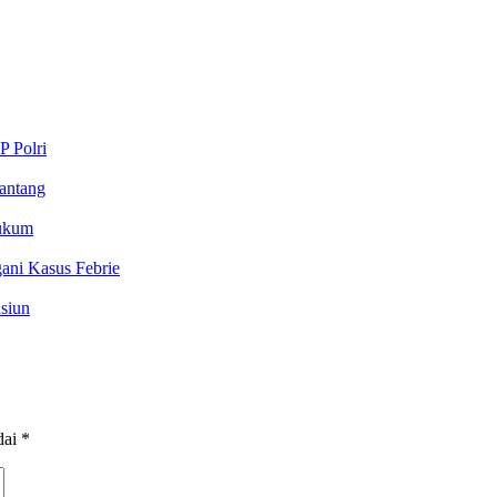
P Polri
antang
Hukum
ani Kasus Febrie
siun
dai
*