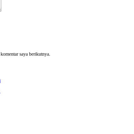
 komentar saya berikutnya.
i
g