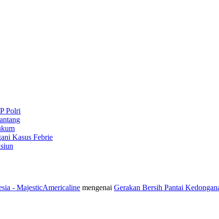
P Polri
antang
Hukum
ani Kasus Febrie
siun
sia - MajesticAmericaline
mengenai
Gerakan Bersih Pantai Kedongan