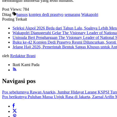
membangun Indonesia yang lebih humanis.
Post Views:
784
Ditag
bansos
komjen dedi prasrtyo
semarang
Wakapolri
Posting Terkait
Seleksi Akpol 2026 Beda dari Tahun Lalu, Soalnya Lebih Men
Wakapolri Dianugerahi Gelar The Visionary Leader of National
Unissula Beri Penghargaan The Visionary Leader of National 
Buku ke-42 Komjen Dedi Prasetyo Resmi Diluncurkan, Soroti
Jelang Haji 2026, Pemerintah Bentuk Satgas Khusus untuk Antis
oleh
Redaktur Brani
Ikuti Kami Pada
Navigasi pos
Pos sebelumnya
Rawan Anarkis, Jumhur Hidayat Larang KSPSI Turu
Pos berikutnya
Puluhan Massa Unjuk Rasa di Jakarta, Zaenal Arifin M