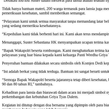
“Dedikasi Ibu-Ibu Suster dalam merawat para lansia adalah teladan n
Tidak hanya bantuan materi, 200 warga termasuk para lansia juga me
pemeriksaan kesehatan, sambil memberikan semangat.
“Pelayanan kami untuk semua masyarakat tanpa memandang latar belak
yang sedang memeriksa kesehatannya.
“Kepedulian kami tidak berhenti hari ini. Kami akan terus mendampin
Menanggapi, Suster Sebastiana HK menyampaikan ucapan terima kasi
“Bapak Wakapolri beserta rombongan. Kami menghaturkan terima kasi
pelayanan yang luar biasa kepada kami keluarga Panti Wredha Griya 
Penyerahan bantuan dilakukan secara simbolis oleh Komjen Dedi kepa
“Ini adalah berkat yang tidak terduga. Bantuan ini sangat berarti unt
“Semoga Bapak Wakapolri beserta jajarannya tetap diberi kesehatan
90 dan 80 tahun RI,” tambahnya.
Kehadiran para lansia dan biarawati dalam acara ini menjadi simbol
perkembangan dan kebutuhan Griya Tyas Dalem.
Kegiatan ini ditutup dengan doa bersama yang dipimpin oleh para b