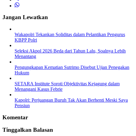
Jangan Lewatkan
Wakapolri Tekankan Soliditas dalam Pelantikan Pengurus
KBPP Polri
Seleksi Akpol 2026 Beda dari Tahun Lalu, Soalnya Lebih
Menantang
Pengungkapan Kematian Sutrimo Disebut Ujian Penegakan
Hukum
SETARA Institute Soroti Objektivitas Kejagung dalam
Menangani Kasus Febrie
Kapolri: Perjuangan Buruh Tak Akan Berhenti Meski Saya
Pensiun
Komentar
Tinggalkan Balasan