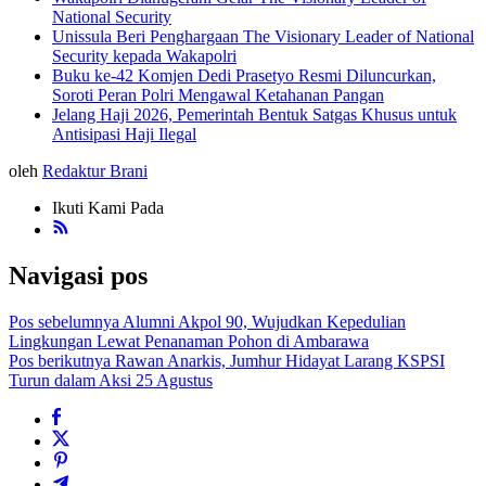
National Security
Unissula Beri Penghargaan The Visionary Leader of National
Security kepada Wakapolri
Buku ke-42 Komjen Dedi Prasetyo Resmi Diluncurkan,
Soroti Peran Polri Mengawal Ketahanan Pangan
Jelang Haji 2026, Pemerintah Bentuk Satgas Khusus untuk
Antisipasi Haji Ilegal
oleh
Redaktur Brani
Ikuti Kami Pada
Navigasi pos
Pos sebelumnya
Alumni Akpol 90, Wujudkan Kepedulian
Lingkungan Lewat Penanaman Pohon di Ambarawa
Pos berikutnya
Rawan Anarkis, Jumhur Hidayat Larang KSPSI
Turun dalam Aksi 25 Agustus