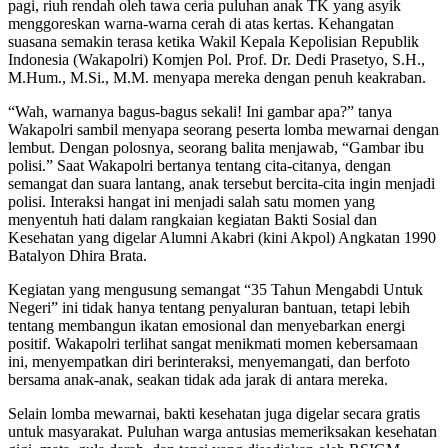
pagi, riuh rendah oleh tawa ceria puluhan anak TK yang asyik
menggoreskan warna-warna cerah di atas kertas. Kehangatan
suasana semakin terasa ketika Wakil Kepala Kepolisian Republik
Indonesia (Wakapolri) Komjen Pol. Prof. Dr. Dedi Prasetyo, S.H.,
M.Hum., M.Si., M.M. menyapa mereka dengan penuh keakraban.
“Wah, warnanya bagus-bagus sekali! Ini gambar apa?” tanya
Wakapolri sambil menyapa seorang peserta lomba mewarnai dengan
lembut. Dengan polosnya, seorang balita menjawab, “Gambar ibu
polisi.” Saat Wakapolri bertanya tentang cita-citanya, dengan
semangat dan suara lantang, anak tersebut bercita-cita ingin menjadi
polisi. Interaksi hangat ini menjadi salah satu momen yang
menyentuh hati dalam rangkaian kegiatan Bakti Sosial dan
Kesehatan yang digelar Alumni Akabri (kini Akpol) Angkatan 1990
Batalyon Dhira Brata.
Kegiatan yang mengusung semangat “35 Tahun Mengabdi Untuk
Negeri” ini tidak hanya tentang penyaluran bantuan, tetapi lebih
tentang membangun ikatan emosional dan menyebarkan energi
positif. Wakapolri terlihat sangat menikmati momen kebersamaan
ini, menyempatkan diri berinteraksi, menyemangati, dan berfoto
bersama anak-anak, seakan tidak ada jarak di antara mereka.
Selain lomba mewarnai, bakti kesehatan juga digelar secara gratis
untuk masyarakat. Puluhan warga antusias memeriksakan kesehatan