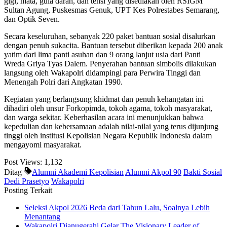
gigi, mata, gula darah, dan tensi yang disediakan oleh RSIGM
Sultan Agung, Puskesmas Genuk, UPT Kes Polrestabes Semarang,
dan Optik Seven.
Secara keseluruhan, sebanyak 220 paket bantuan sosial disalurkan
dengan penuh sukacita. Bantuan tersebut diberikan kepada 200 anak
yatim dari lima panti asuhan dan 9 orang lanjut usia dari Panti
Wreda Griya Tyas Dalem. Penyerahan bantuan simbolis dilakukan
langsung oleh Wakapolri didampingi para Perwira Tinggi dan
Menengah Polri dari Angkatan 1990.
Kegiatan yang berlangsung khidmat dan penuh kehangatan ini
dihadiri oleh unsur Forkopimda, tokoh agama, tokoh masyarakat,
dan warga sekitar. Keberhasilan acara ini menunjukkan bahwa
kepedulian dan kebersamaan adalah nilai-nilai yang terus dijunjung
tinggi oleh institusi Kepolisian Negara Republik Indonesia dalam
mengayomi masyarakat.
Post Views:
1,132
Ditag
Alumni Akademi Kepolisian
Alumni Akpol 90
Bakti Sosial
Dedi Prasetyo
Wakapolri
Posting Terkait
Seleksi Akpol 2026 Beda dari Tahun Lalu, Soalnya Lebih
Menantang
Wakapolri Dianugerahi Gelar The Visionary Leader of