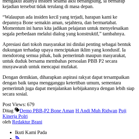
mengakui adanya insiden selama aksi berlangsung, ia berharap
kejadian tersebut tidak terulang di masa depan.
“Walaupun ada insiden kecil yang terjadi, harapan kami ke
depannya Bone semakin aman, sejahtera, dan bermartabat.
Momentum ini harus kita jadikan pelajaran untuk menyelesaikan
segala perbedaan melalui dialog yang konstruktif,” tambahnya.
Apresiasi dari tokoh masyarakat ini dinilai penting sebagai bentuk
dukungan terhadap upaya menciptakan iklim yang kondusif. Ia
mendorong semua pihak, baik pemerintah maupun masyarakat,
untuk duduk bersama membahas persoalan PBB P2 secara
musyawarah untuk mencapai mufakat.
Dengan demikian, diharapkan aspirasi rakyat dapat tersampaikan
dengan baik tanpa mengganggu ketertiban umum, sementara
pemerintah juga dapat menjalankan kebijakannya dengan lebih siap
secara sosial.
Post Views:
679
Ditag
Demo PBB-P2 Bone Aman
H Andi Muh Ridwan
Puji
Kinerja Polri
oleh
Redaktur Brani
Ikuti Kami Pada