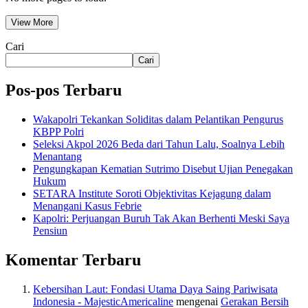
View More
Cari
Cari
Pos-pos Terbaru
Wakapolri Tekankan Soliditas dalam Pelantikan Pengurus
KBPP Polri
Seleksi Akpol 2026 Beda dari Tahun Lalu, Soalnya Lebih
Menantang
Pengungkapan Kematian Sutrimo Disebut Ujian Penegakan
Hukum
SETARA Institute Soroti Objektivitas Kejagung dalam
Menangani Kasus Febrie
Kapolri: Perjuangan Buruh Tak Akan Berhenti Meski Saya
Pensiun
Komentar Terbaru
Kebersihan Laut: Fondasi Utama Daya Saing Pariwisata
Indonesia - MajesticAmericaline
mengenai
Gerakan Bersih