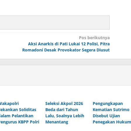
Pos berikutnya
Aksi Anarkis di Pati Lukai 12 Polisi, Pitra
Romadoni Desak Provokator Segera Diusut
Wakapolri
Seleksi Akpol 2026
Pengungkapan
Tekankan Soliditas
Beda dari Tahun
Kematian Sutrimo
dalam Pelantikan
Lalu, Soalnya Lebih
Disebut Ujian
Pengurus KBPP Polri
Menantang
Penegakan Huku