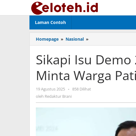
Lewati
ke
konten
Laman Contoh
Homepage
»
Nasional
»
Sikapi
Isu
Demo
Sikapi Isu Demo
25
Agustus,
Minta Warga Pati
Mendagri
Minta
Warga
19 Agustus 2025
oleh
-
858 Dilihat
Pati
Redaktur
oleh
Redaktur Brani
Tidak
Brani
Anarkis