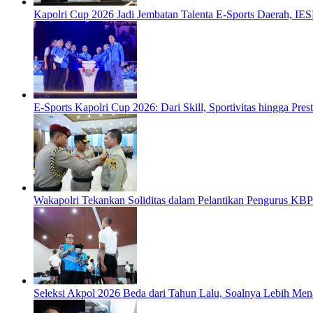
Kapolri Cup 2026 Jadi Jembatan Talenta E-Sports Daerah, IES
E-Sports Kapolri Cup 2026: Dari Skill, Sportivitas hingga Pre
Wakapolri Tekankan Soliditas dalam Pelantikan Pengurus KBP
Seleksi Akpol 2026 Beda dari Tahun Lalu, Soalnya Lebih Men