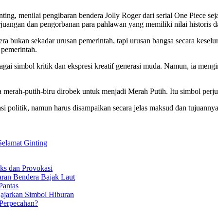
ting, menilai pengibaran bendera Jolly Roger dari serial One Piece s
uangan dan pengorbanan para pahlawan yang memiliki nilai historis dan
era bukan sekadar urusan pemerintah, tapi urusan bangsa secara keselu
 pemerintah.
gai simbol kritik dan ekspresi kreatif generasi muda. Namun, ia meng
era merah-putih-biru dirobek untuk menjadi Merah Putih. Itu simbol perj
ipasi politik, namun harus disampaikan secara jelas maksud dan tujuann
Selamat Ginting
ks dan Provokasi
ran Bendera Bajak Laut
Pantas
jajarkan Simbol Hiburan
 Perpecahan?