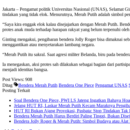
Jakarta – Pengamat politik Universitas Nasional (UNAS), Selamat Gin
tindakan yang tidak elok. Menurutnya, Merah Putih adalah simbol perj
“Saya kira enggak elok kalau disejajarkan dengan Merah Putih. Bend
protes anak muda terhadap harapan rakyat yang belum terpenuhi oleh
Ginting mengakui, pengibaran bendera Jolly Roger bisa dimaknai seba
menggantikan atau menyetarakan lambang negara.
“Merah Putih itu sakral. Saat agresi militer Belanda, biru pada bend
Ia menegaskan, aksi protes sah dilakukan sebagai bagian dari partis
menjadi identitas bangsa.
Post Views:
908
Ditag
Bendera Merah Putih
Bendera One Piece
Pengamat UNAS
Posting Terkait
Soal Bendera One Piece, PWI LS Jateng Ingatkan Bahaya Hoa
Jelang HUT RI, Laskar Merah Putih Kecam Maraknya Pengiba
HUT RI Bukan Ajang Provokasi, Pasbata: Stop Tindakan Tak 
Bendera Merah Putih Harus Berdiri Paling Tinggi, Bukan Dise
Bendera Jolly Roger & Merah Putih: Simbol Budaya atau Alat