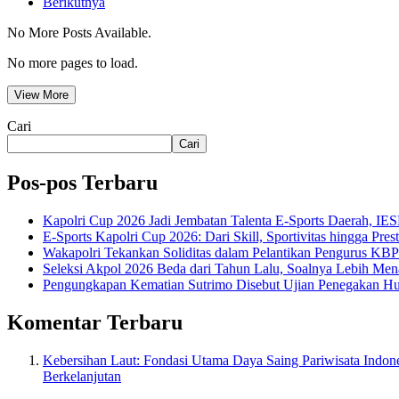
Berikutnya
No More Posts Available.
No more pages to load.
View More
Cari
Cari
Pos-pos Terbaru
Kapolri Cup 2026 Jadi Jembatan Talenta E-Sports Daerah, IES
E-Sports Kapolri Cup 2026: Dari Skill, Sportivitas hingga Pre
Wakapolri Tekankan Soliditas dalam Pelantikan Pengurus KBP
Seleksi Akpol 2026 Beda dari Tahun Lalu, Soalnya Lebih Men
Pengungkapan Kematian Sutrimo Disebut Ujian Penegakan 
Komentar Terbaru
Kebersihan Laut: Fondasi Utama Daya Saing Pariwisata Indone
Berkelanjutan