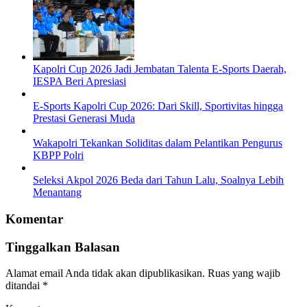
Kapolri Cup 2026 Jadi Jembatan Talenta E-Sports Daerah,
IESPA Beri Apresiasi
E-Sports Kapolri Cup 2026: Dari Skill, Sportivitas hingga
Prestasi Generasi Muda
Wakapolri Tekankan Soliditas dalam Pelantikan Pengurus
KBPP Polri
Seleksi Akpol 2026 Beda dari Tahun Lalu, Soalnya Lebih
Menantang
Komentar
Tinggalkan Balasan
Alamat email Anda tidak akan dipublikasikan.
Ruas yang wajib
ditandai
*