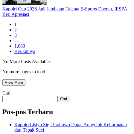
Kapolri Cup 2026 Jadi Jembatan Talenta E-Sports Daerah, IESPA
Beri Apresiasi
1
2
3
…
1,083
Berikutnya
No More Posts Available.
No more pages to load.
View More
Cari
Cari
Pos-pos Terbaru
Kapolri Listyo Sigit Prabowo Dapat Anugerah Kehormatan
dari Tapak Suci