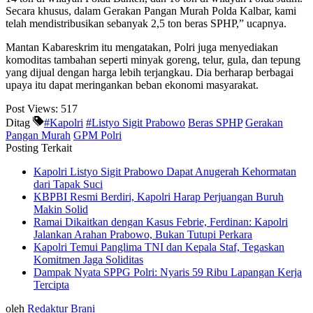
Secara khusus, dalam Gerakan Pangan Murah Polda Kalbar, kami
telah mendistribusikan sebanyak 2,5 ton beras SPHP,” ucapnya.
Mantan Kabareskrim itu mengatakan, Polri juga menyediakan
komoditas tambahan seperti minyak goreng, telur, gula, dan tepung
yang dijual dengan harga lebih terjangkau. Dia berharap berbagai
upaya itu dapat meringankan beban ekonomi masyarakat.
Post Views:
517
Ditag
#Kapolri
#Listyo Sigit Prabowo
Beras SPHP
Gerakan
Pangan Murah
GPM Polri
Posting Terkait
Kapolri Listyo Sigit Prabowo Dapat Anugerah Kehormatan
dari Tapak Suci
KBPBI Resmi Berdiri, Kapolri Harap Perjuangan Buruh
Makin Solid
Ramai Dikaitkan dengan Kasus Febrie, Ferdinan: Kapolri
Jalankan Arahan Prabowo, Bukan Tutupi Perkara
Kapolri Temui Panglima TNI dan Kepala Staf, Tegaskan
Komitmen Jaga Soliditas
Dampak Nyata SPPG Polri: Nyaris 59 Ribu Lapangan Kerja
Tercipta
oleh
Redaktur Brani