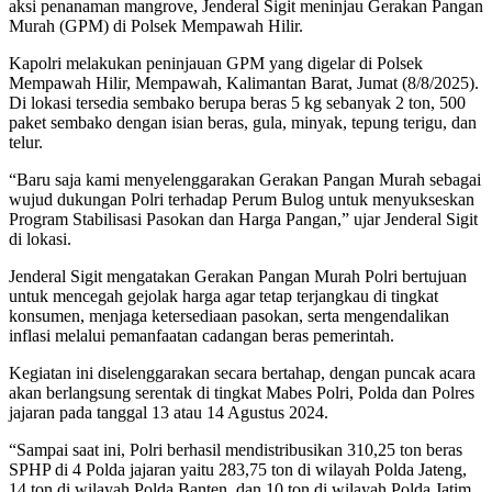
aksi penanaman mangrove, Jenderal Sigit meninjau Gerakan Pangan
Murah (GPM) di Polsek Mempawah Hilir.
Kapolri melakukan peninjauan GPM yang digelar di Polsek
Mempawah Hilir, Mempawah, Kalimantan Barat, Jumat (8/8/2025).
Di lokasi tersedia sembako berupa beras 5 kg sebanyak 2 ton, 500
paket sembako dengan isian beras, gula, minyak, tepung terigu, dan
telur.
“Baru saja kami menyelenggarakan Gerakan Pangan Murah sebagai
wujud dukungan Polri terhadap Perum Bulog untuk menyukseskan
Program Stabilisasi Pasokan dan Harga Pangan,” ujar Jenderal Sigit
di lokasi.
Jenderal Sigit mengatakan Gerakan Pangan Murah Polri bertujuan
untuk mencegah gejolak harga agar tetap terjangkau di tingkat
konsumen, menjaga ketersediaan pasokan, serta mengendalikan
inflasi melalui pemanfaatan cadangan beras pemerintah.
Kegiatan ini diselenggarakan secara bertahap, dengan puncak acara
akan berlangsung serentak di tingkat Mabes Polri, Polda dan Polres
jajaran pada tanggal 13 atau 14 Agustus 2024.
“Sampai saat ini, Polri berhasil mendistribusikan 310,25 ton beras
SPHP di 4 Polda jajaran yaitu 283,75 ton di wilayah Polda Jateng,
14 ton di wilayah Polda Banten, dan 10 ton di wilayah Polda Jatim.