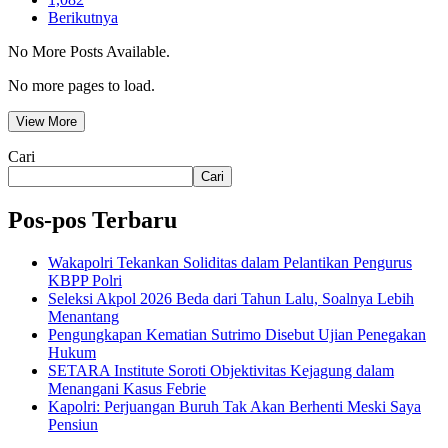
Berikutnya
No More Posts Available.
No more pages to load.
View More
Cari
Cari
Pos-pos Terbaru
Wakapolri Tekankan Soliditas dalam Pelantikan Pengurus
KBPP Polri
Seleksi Akpol 2026 Beda dari Tahun Lalu, Soalnya Lebih
Menantang
Pengungkapan Kematian Sutrimo Disebut Ujian Penegakan
Hukum
SETARA Institute Soroti Objektivitas Kejagung dalam
Menangani Kasus Febrie
Kapolri: Perjuangan Buruh Tak Akan Berhenti Meski Saya
Pensiun