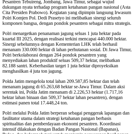
Pesantren Tebuireng, Jombang, Jawa Timur, sebagai wujud
dukungan nyata terhadap program ketahanan pangan nasional (Asta
Cita Presiden Prabowo). Kegiatan yang dipimpin langsung Irwasum
Polri Komjen Pol. Dedi Prasetyo ini melibatkan sinergi seluruh
komponen bangsa, dengan pondok pesantren sebagai mitra strategis.
Polri menargetkan penanaman jagung seluas 1 juta hektar pada
kuartal III 2025, dengan realisasi terkini mencapai 440.000 hektar.
Sinergi sebelumnya dengan Kementerian LHK telah berhasil
menanam 330.000 hektar di lahan perhutanan sosial. Di Jawa Timur,
Polri berkolaborasi dengan 264 pondok pesantren yang
menyediakan lahan produktif seluas 509,37 hektar, melibatkan
82.188 santri. Keberhasilan target 1 juta hektar diproyeksikan
menghasilkan 4 juta ton jagung.
Polda Jatim mengelola total lahan 209.587,85 hektar dan telah
menanam jagung di 65.263,68 hektar se-Jawa Timur. Dalam aksi
serentak ini, Polda Jatim menanam di 2.226,53 hektar (1.717,16
hektar lahan binaan dan 509,37 hektar lahan pesantren), dengan
estimasi panen total 17.448,24 ton.
Polri melalui Polda Jatim berperan sebagai penggerak lapangan dan
fasilitator utama dalam strategi ketahanan pangan berbasis
spiritualitas dan pemberdayaan ekonomi pesantren. Koordinasi
intensif dilakukan dengan Badan Pangan Nasional (Bapanas),