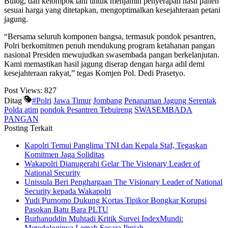
Bulog, dan kelompok tani untuk menjamin penyerapan hasil panen
sesuai harga yang ditetapkan, mengoptimalkan kesejahteraan petani
jagung.
“Bersama seluruh komponen bangsa, termasuk pondok pesantren,
Polri berkomitmen penuh mendukung program ketahanan pangan
nasional Presiden mewujudkan swasembada pangan berkelanjutan.
Kami memastikan hasil jagung diserap dengan harga adil demi
kesejahteraan rakyat,” tegas Komjen Pol. Dedi Prasetyo.
Post Views:
827
Ditag
#Polri
Jawa Timur
Jombang
Penanaman Jagung Serentak
Polda atim
pondok Pesantren Tebuireng
SWASEMBADA
PANGAN
Posting Terkait
Kapolri Temui Panglima TNI dan Kepala Staf, Tegaskan
Komitmen Jaga Soliditas
Wakapolri Dianugerahi Gelar The Visionary Leader of
National Security
Unissula Beri Penghargaan The Visionary Leader of National
Security kepada Wakapolri
Yudi Purnomo Dukung Kortas Tipikor Bongkar Korupsi
Pasokan Batu Bara PLTU
Burhanuddin Muhtadi Kritik Survei IndexMundi:
Metodologinya Lemah Secara Ilmiah