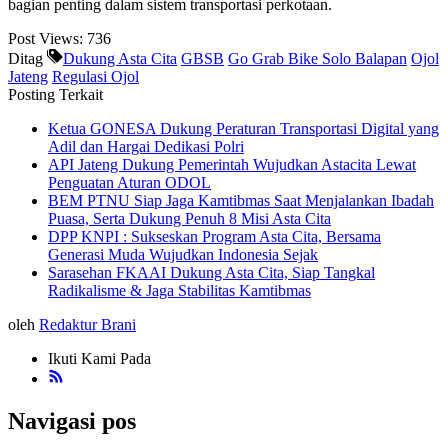
bagian penting dalam sistem transportasi perkotaan.
Post Views:
736
Ditag
Dukung Asta Cita
GBSB
Go Grab Bike Solo Balapan
Ojol
Jateng
Regulasi Ojol
Posting Terkait
Ketua GONESA Dukung Peraturan Transportasi Digital yang
Adil dan Hargai Dedikasi Polri
API Jateng Dukung Pemerintah Wujudkan Astacita Lewat
Penguatan Aturan ODOL
BEM PTNU Siap Jaga Kamtibmas Saat Menjalankan Ibadah
Puasa, Serta Dukung Penuh 8 Misi Asta Cita
DPP KNPI : Sukseskan Program Asta Cita, Bersama
Generasi Muda Wujudkan Indonesia Sejak
Sarasehan FKAAI Dukung Asta Cita, Siap Tangkal
Radikalisme & Jaga Stabilitas Kamtibmas
oleh
Redaktur Brani
Ikuti Kami Pada
Navigasi pos