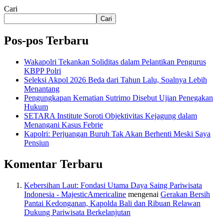
Cari
Cari
Pos-pos Terbaru
Wakapolri Tekankan Soliditas dalam Pelantikan Pengurus
KBPP Polri
Seleksi Akpol 2026 Beda dari Tahun Lalu, Soalnya Lebih
Menantang
Pengungkapan Kematian Sutrimo Disebut Ujian Penegakan
Hukum
SETARA Institute Soroti Objektivitas Kejagung dalam
Menangani Kasus Febrie
Kapolri: Perjuangan Buruh Tak Akan Berhenti Meski Saya
Pensiun
Komentar Terbaru
Kebersihan Laut: Fondasi Utama Daya Saing Pariwisata
Indonesia - MajesticAmericaline
mengenai
Gerakan Bersih
Pantai Kedonganan, Kapolda Bali dan Ribuan Relawan
Dukung Pariwisata Berkelanjutan