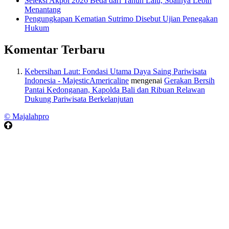
Seleksi Akpol 2026 Beda dari Tahun Lalu, Soalnya Lebih
Menantang
Pengungkapan Kematian Sutrimo Disebut Ujian Penegakan
Hukum
Komentar Terbaru
Kebersihan Laut: Fondasi Utama Daya Saing Pariwisata
Indonesia - MajesticAmericaline
mengenai
Gerakan Bersih
Pantai Kedonganan, Kapolda Bali dan Ribuan Relawan
Dukung Pariwisata Berkelanjutan
© Majalahpro