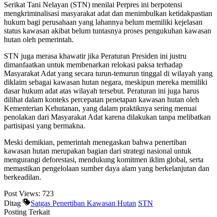
Serikat Tani Nelayan (STN) menilai Perpres ini berpotensi
mengkriminalisasi masyarakat adat dan menimbulkan ketidakpastian
hukum bagi perusahaan yang lahannya belum memiliki kejelasan
status kawasan akibat belum tuntasnya proses pengukuhan kawasan
hutan oleh pemerintah.
STN juga merasa khawatir jika Peraturan Presiden ini justru
dimanfaatkan untuk membenarkan relokasi paksa terhadap
Masyarakat Adat yang secara turun-temurun tinggal di wilayah yang
diklaim sebagai kawasan hutan negara, meskipun mereka memiliki
dasar hukum adat atas wilayah tersebut. Peraturan ini juga harus
dilihat dalam konteks percepatan penetapan kawasan hutan oleh
Kementerian Kehutanan, yang dalam praktiknya sering menuai
penolakan dari Masyarakat Adat karena dilakukan tanpa melibatkan
partisipasi yang bermakna.
Meski demikian, pemerintah menegaskan bahwa penertiban
kawasan hutan merupakan bagian dari strategi nasional untuk
mengurangi deforestasi, mendukung komitmen iklim global, serta
memastikan pengelolaan sumber daya alam yang berkelanjutan dan
berkeadilan.
Post Views:
723
Ditag
Satgas Penertiban Kawasan Hutan
STN
Posting Terkait