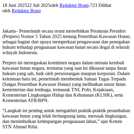
18 Juni 2025
22 Juli 2025
oleh
Redaktur Brani
-
723 Dilihat
oleh
Redaktur Brani
Jakarta– Pemerintah secara resmi menerbitkan Peraturan Presiden
(Perpres) Nomor 5 Tahun 2025 tentang Penertiban Kawasan Hutan,
sebagai bagian dari upaya memperkuat pengawasan dan penegakan
hukum terhadap penguasaan kawasan hutan secara ilegal di seluruh
wilayah Indonesia.
Perpres ini menegaskan komitmen negara dalam menata kembali
kawasan hutan negara, terutama yang saat ini dikuasai tanpa dasar
hukum yang sah, baik oleh perseorangan maupun korporasi. Dalam
ketentuan baru ini, pemerintah membentuk Satuan Tugas Terpadu
(Satgas Penertiban Kawasan Hutan) yang melibatkan unsur lintas
kementerian dan lembaga, termasuk TNI, Polri, Kejaksaan,
Kementerian Lingkungan Hidup dan Kehutanan (KLHK), serta
Kementerian ATR/BPN.
“Langkah ini penting untuk mengakhiri praktik-praktik perambahan
kawasan hutan yang telah berlangsung lama, merusak lingkungan,
dan menimbulkan ketimpangan penguasaan lahan,” ujar Ketum
STN Ahmad Rifai.