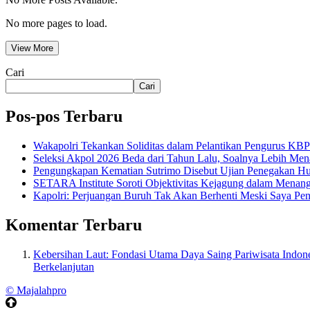
No more pages to load.
View More
Cari
Cari
Pos-pos Terbaru
Wakapolri Tekankan Soliditas dalam Pelantikan Pengurus KBP
Seleksi Akpol 2026 Beda dari Tahun Lalu, Soalnya Lebih Men
Pengungkapan Kematian Sutrimo Disebut Ujian Penegakan 
SETARA Institute Soroti Objektivitas Kejagung dalam Menang
Kapolri: Perjuangan Buruh Tak Akan Berhenti Meski Saya Pen
Komentar Terbaru
Kebersihan Laut: Fondasi Utama Daya Saing Pariwisata Indone
Berkelanjutan
© Majalahpro