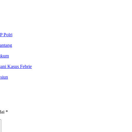
P Polri
antang
Hukum
ani Kasus Febrie
siun
dai
*