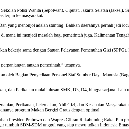
i Sekolah Polisi Wanita (Sepolwan), Ciputat, Jakarta Selatan (Jaksel).
s terjun ke masyarakat.
an yang menonjol adalah stunting. Bahkan daerahnya pernah jadi locus
 di mana ini menjadi masalah bagi pemerintah juga. Kalimantan Tengah 
 akan bekerja sama dengan Satuan Pelayanan Pemenuhan Gizi (SPPG).
i perpanjangan tangan pemerintah,” ucapnya.
n oleh Bagian Penyediaan Personel Staf Sumber Daya Manusia (Bagd
akan, dan Perikanan mulai lulusan SMK, D3, D4, hingga sarjana. Lalu
tanian, Perikanan, Peternakan, Ahli Gizi, dan Kesehatan Masyarakat m
ananya program Makan Bergizi Gratis dengan optimal.
tahan Presiden Prabowo dan Wapres Gibran Rakabuming Raka. Pun pr
a agar tumbuh SDM-SDM unggul yang siap mewujudkan Indonesia Emas