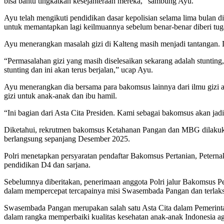
bisa bantu tingkatkan kesejahteraan mereka,” sambung Ayu.
Ayu telah mengikuti pendidikan dasar kepolisian selama lima bulan d
untuk memantapkan lagi keilmuannya sebelum benar-benar diberi tuga
Ayu menerangkan masalah gizi di Kalteng masih menjadi tantangan. D
“Permasalahan gizi yang masih diselesaikan sekarang adalah stunting,
stunting dan ini akan terus berjalan,” ucap Ayu.
Ayu menerangkan dia bersama para bakomsus lainnya dari ilmu gizi
gizi untuk anak-anak dan ibu hamil.
“Ini bagian dari Asta Cita Presiden. Kami sebagai bakomsus akan jad
Diketahui, rekrutmen bakomsus Ketahanan Pangan dan MBG dilakuka
berlangsung sepanjang Desember 2025.
Polri menetapkan persyaratan pendaftar Bakomsus Pertanian, Petern
pendidikan D4 dan sarjana.
Sebelumnya diberitakan, penerimaan anggota Polri jalur Bakomsus Per
dalam mempercepat tercapainya misi Swasembada Pangan dan terlaks
Swasembada Pangan merupakan salah satu Asta Cita dalam Pemerin
dalam rangka memperbaiki kualitas kesehatan anak-anak Indonesi