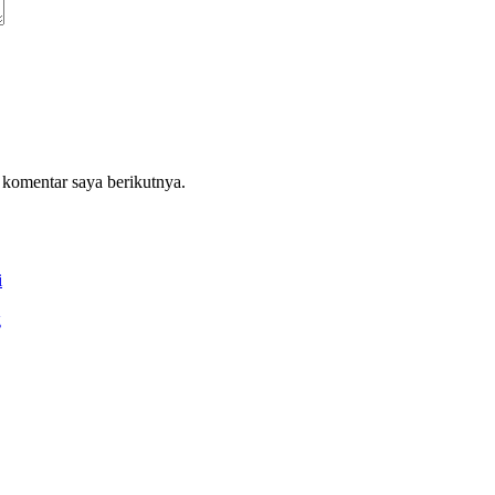
 komentar saya berikutnya.
i
g