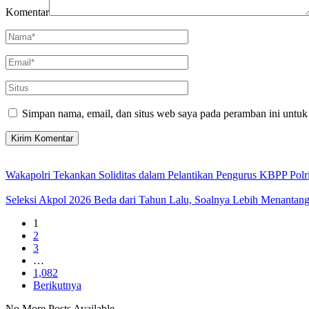
Komentar
Simpan nama, email, dan situs web saya pada peramban ini untuk
Wakapolri Tekankan Soliditas dalam Pelantikan Pengurus KBPP Polr
Seleksi Akpol 2026 Beda dari Tahun Lalu, Soalnya Lebih Menantan
1
2
3
…
1,082
Berikutnya
No More Posts Available.