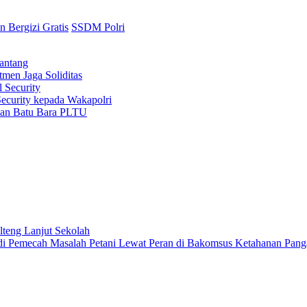
 Bergizi Gratis
SSDM Polri
antang
men Jaga Soliditas
 Security
Security kepada Wakapolri
kan Batu Bara PLTU
lteng Lanjut Sekolah
di Pemecah Masalah Petani Lewat Peran di Bakomsus Ketahanan Pang