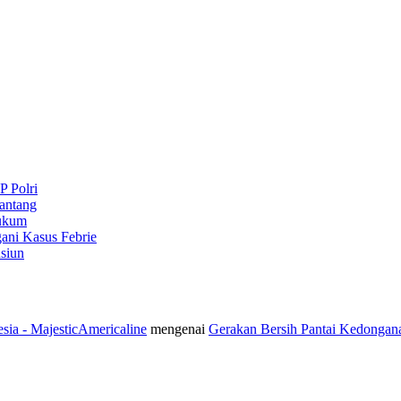
P Polri
antang
Hukum
ani Kasus Febrie
siun
sia - MajesticAmericaline
mengenai
Gerakan Bersih Pantai Kedongan