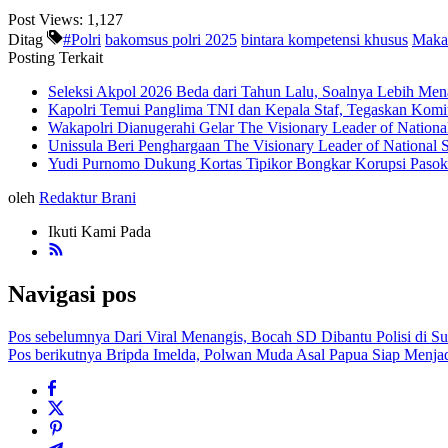
Post Views:
1,127
Ditag
#Polri
bakomsus polri 2025
bintara kompetensi khusus
Makan
Posting Terkait
Seleksi Akpol 2026 Beda dari Tahun Lalu, Soalnya Lebih Men
Kapolri Temui Panglima TNI dan Kepala Staf, Tegaskan Komit
Wakapolri Dianugerahi Gelar The Visionary Leader of National
Unissula Beri Penghargaan The Visionary Leader of National 
Yudi Purnomo Dukung Kortas Tipikor Bongkar Korupsi Paso
oleh
Redaktur Brani
Ikuti Kami Pada
Navigasi pos
Pos sebelumnya
Dari Viral Menangis, Bocah SD Dibantu Polisi di Su
Pos berikutnya
Bripda Imelda, Polwan Muda Asal Papua Siap Menja