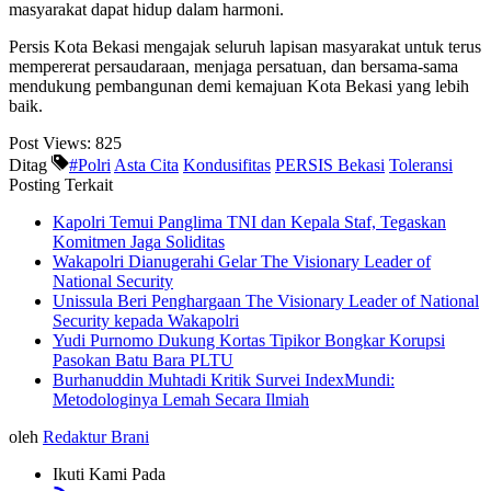
masyarakat dapat hidup dalam harmoni.
Persis Kota Bekasi mengajak seluruh lapisan masyarakat untuk terus
mempererat persaudaraan, menjaga persatuan, dan bersama-sama
mendukung pembangunan demi kemajuan Kota Bekasi yang lebih
baik.
Post Views:
825
Ditag
#Polri
Asta Cita
Kondusifitas
PERSIS Bekasi
Toleransi
Posting Terkait
Kapolri Temui Panglima TNI dan Kepala Staf, Tegaskan
Komitmen Jaga Soliditas
Wakapolri Dianugerahi Gelar The Visionary Leader of
National Security
Unissula Beri Penghargaan The Visionary Leader of National
Security kepada Wakapolri
Yudi Purnomo Dukung Kortas Tipikor Bongkar Korupsi
Pasokan Batu Bara PLTU
Burhanuddin Muhtadi Kritik Survei IndexMundi:
Metodologinya Lemah Secara Ilmiah
oleh
Redaktur Brani
Ikuti Kami Pada