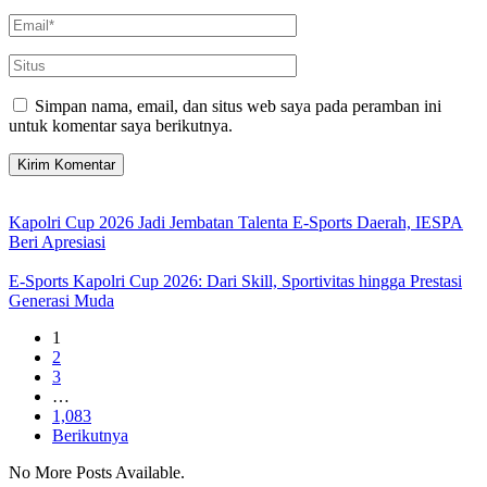
Simpan nama, email, dan situs web saya pada peramban ini
untuk komentar saya berikutnya.
Kapolri Cup 2026 Jadi Jembatan Talenta E-Sports Daerah, IESPA
Beri Apresiasi
E-Sports Kapolri Cup 2026: Dari Skill, Sportivitas hingga Prestasi
Generasi Muda
1
2
3
…
1,083
Berikutnya
No More Posts Available.