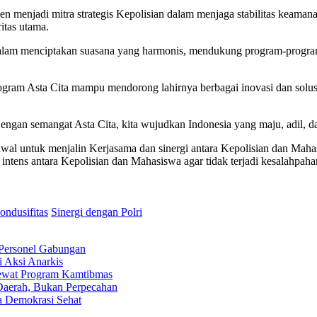
 menjadi mitra strategis Kepolisian dalam menjaga stabilitas keaman
itas utama.
alam menciptakan suasana yang harmonis, mendukung program-program
gram Asta Cita mampu mendorong lahirnya berbagai inovasi dan sol
Dengan semangat Asta Cita, kita wujudkan Indonesia yang maju, adil, 
awal untuk menjalin Kerjasama dan sinergi antara Kepolisian dan Mah
ntens antara Kepolisian dan Mahasiswa agar tidak terjadi kesalahpaha
ondusifitas
Sinergi dengan Polri
i Personel Gabungan
 Aksi Anarkis
Lewat Program Kamtibmas
Daerah, Bukan Perpecahan
 Demokrasi Sehat