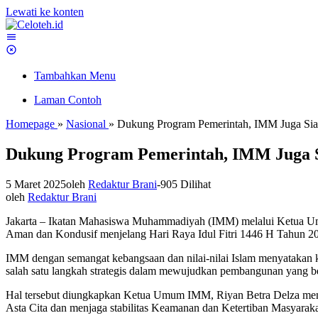
Lewati ke konten
Tambahkan Menu
Laman Contoh
Homepage
»
Nasional
»
Dukung Program Pemerintah, IMM Juga Siap
Dukung Program Pemerintah, IMM Juga Si
5 Maret 2025
oleh
Redaktur Brani
-
905 Dilihat
oleh
Redaktur Brani
Jakarta – Ikatan Mahasiswa Muhammadiyah (IMM) melalui Ketua Um
Aman dan Kondusif menjelang Hari Raya Idul Fitri 1446 H Tahun 2
IMM dengan semangat kebangsaan dan nilai-nilai Islam menyatakan k
salah satu langkah strategis dalam mewujudkan pembangunan yang ber
Hal tersebut diungkapkan Ketua Umum IMM, Riyan Betra Delza mene
Asta Cita dan menjaga stabilitas Keamanan dan Ketertiban Masyarak