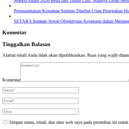
Seleksi Akpol 2026 Beda dari Tahun Lalu, Soalnya Lebih Men
Pengungkapan Kematian Sutrimo Disebut Ujian Penegakan 
SETARA Institute Soroti Objektivitas Kejagung dalam Menang
Komentar
Tinggalkan Balasan
Alamat email Anda tidak akan dipublikasikan.
Ruas yang wajib ditan
Komentar
Simpan nama, email, dan situs web saya pada peramban ini untuk