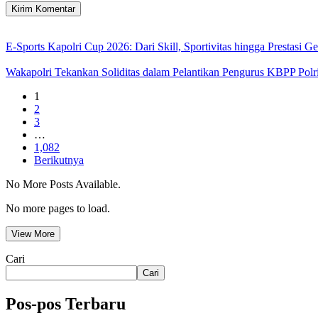
E-Sports Kapolri Cup 2026: Dari Skill, Sportivitas hingga Prestasi 
Wakapolri Tekankan Soliditas dalam Pelantikan Pengurus KBPP Polr
1
2
3
…
1,082
Berikutnya
No More Posts Available.
No more pages to load.
View More
Cari
Cari
Pos-pos Terbaru