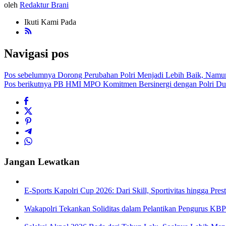
oleh
Redaktur Brani
Ikuti Kami Pada
Navigasi pos
Pos sebelumnya
Dorong Perubahan Polri Menjadi Lebih Baik, Namun
Pos berikutnya
PB HMI MPO Komitmen Bersinergi dengan Polri Dukung
Jangan Lewatkan
E-Sports Kapolri Cup 2026: Dari Skill, Sportivitas hingga Pre
Wakapolri Tekankan Soliditas dalam Pelantikan Pengurus KBP