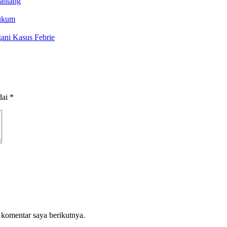
antang
Hukum
ani Kasus Febrie
dai
*
 komentar saya berikutnya.