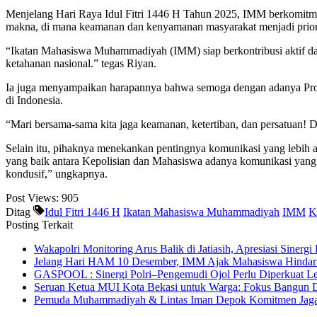
Menjelang Hari Raya Idul Fitri 1446 H Tahun 2025, IMM berkomitmen
makna, di mana keamanan dan kenyamanan masyarakat menjadi prior
“Ikatan Mahasiswa Muhammadiyah (IMM) siap berkontribusi aktif d
ketahanan nasional.” tegas Riyan.
Ia juga menyampaikan harapannya bahwa semoga dengan adanya Pro
di Indonesia.
“Mari bersama-sama kita jaga keamanan, ketertiban, dan persatuan! 
Selain itu, pihaknya menekankan pentingnya komunikasi yang lebih 
yang baik antara Kepolisian dan Mahasiswa adanya komunikasi yang i
kondusif,” ungkapnya.
Post Views:
905
Ditag
Idul Fitri 1446 H
Ikatan Mahasiswa Muhammadiyah
IMM
K
Posting Terkait
Wakapolri Monitoring Arus Balik di Jatiasih, Apresiasi Sinerg
Jelang Hari HAM 10 Desember, IMM Ajak Mahasiswa Hindari
GASPOOL : Sinergi Polri–Pengemudi Ojol Perlu Diperkuat 
Seruan Ketua MUI Kota Bekasi untuk Warga: Fokus Bangun 
Pemuda Muhammadiyah & Lintas Iman Depok Komitmen Jaga