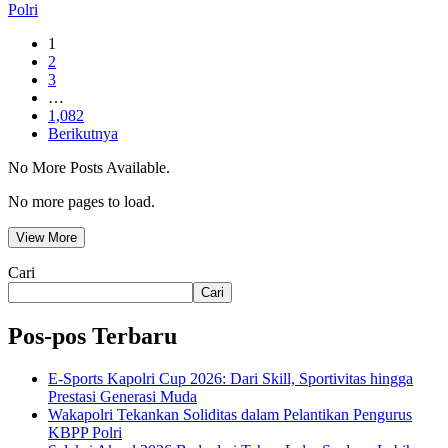
Polri
1
2
3
…
1,082
Berikutnya
No More Posts Available.
No more pages to load.
View More
Cari
Cari
Pos-pos Terbaru
E-Sports Kapolri Cup 2026: Dari Skill, Sportivitas hingga
Prestasi Generasi Muda
Wakapolri Tekankan Soliditas dalam Pelantikan Pengurus
KBPP Polri