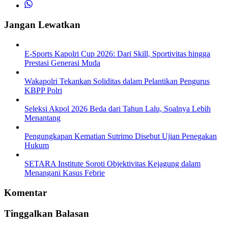
Jangan Lewatkan
E-Sports Kapolri Cup 2026: Dari Skill, Sportivitas hingga
Prestasi Generasi Muda
Wakapolri Tekankan Soliditas dalam Pelantikan Pengurus
KBPP Polri
Seleksi Akpol 2026 Beda dari Tahun Lalu, Soalnya Lebih
Menantang
Pengungkapan Kematian Sutrimo Disebut Ujian Penegakan
Hukum
SETARA Institute Soroti Objektivitas Kejagung dalam
Menangani Kasus Febrie
Komentar
Tinggalkan Balasan