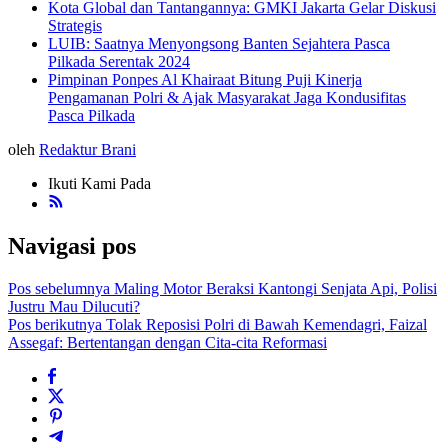
Kota Global dan Tantangannya: GMKI Jakarta Gelar Diskusi
Strategis
LUIB: Saatnya Menyongsong Banten Sejahtera Pasca
Pilkada Serentak 2024
Pimpinan Ponpes Al Khairaat Bitung Puji Kinerja
Pengamanan Polri & Ajak Masyarakat Jaga Kondusifitas
Pasca Pilkada
oleh
Redaktur Brani
Ikuti Kami Pada
Navigasi pos
Pos sebelumnya
Maling Motor Beraksi Kantongi Senjata Api, Polisi
Justru Mau Dilucuti?
Pos berikutnya
Tolak Reposisi Polri di Bawah Kemendagri, Faizal
Assegaf: Bertentangan dengan Cita-cita Reformasi