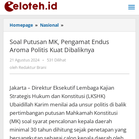
Lewati
ke
konten
Homepage
»
Nasional
»
Soal
Putusan
MK,
Soal Putusan MK, Pengamat Endus
Pengamat
Aroma Politis Kuat Dibaliknya
Endus
Aroma
21 Agustus 2024
oleh
-
531 Dilihat
Politis
Redaktur
oleh
Redaktur Brani
Kuat
Brani
Dibaliknya
Jakarta – Direktur Eksekutif Lembaga Kajian
Strategis Hukum dan Konstitusi (LKSHK)
Ubaidillah Karim menilai ada unsur politis di balik
pertimbangan putusan Mahkamah Konstitusi
(MK) soal syarat pencalonan kepala daerah
minimal 30 tahun dihitung sejak penetapan yang
bersangkutan sebagai calon kepala daerah oleh